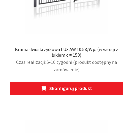
Brama dwuskrzydłowa LUX AW.10.58/Wp. (w wersji z
łukiem c = 150)
Czas realizacji: 5-10 tygodni (produkt dostępny na
zamówienie)
Ten
Skonfiguruj produkt
prod
ma
wiel
wari
Opcj
moż