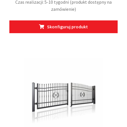
Czas realizacji: 5-10 tygodni (produkt dostępny na
zamówienie)
Ten
Skonfiguruj produkt
prod
ma
wiel
wari
Opcj
moż
wybr
na
stro
prod