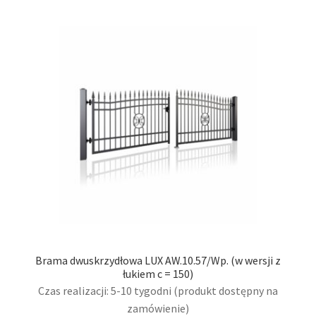
wari
Opcj
moż
wybr
na
stro
prod
Brama dwuskrzydłowa LUX AW.10.57/Wp. (w wersji z
łukiem c = 150)
Czas realizacji: 5-10 tygodni (produkt dostępny na
zamówienie)