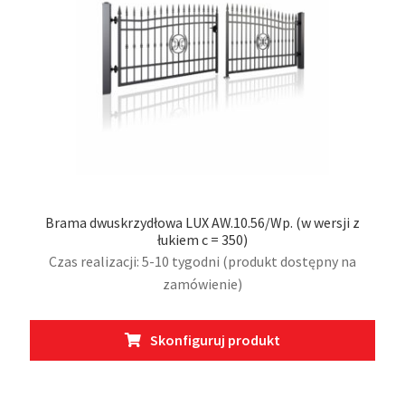
stro
prod
Brama dwuskrzydłowa LUX AW.10.56/Wp. (w wersji z
łukiem c = 350)
Czas realizacji: 5-10 tygodni (produkt dostępny na
zamówienie)
Ten
Skonfiguruj produkt
prod
ma
wiel