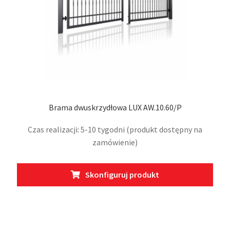
prod
Brama dwuskrzydłowa LUX AW.10.60/P
Czas realizacji: 5-10 tygodni (produkt dostępny na
zamówienie)
Ten
Skonfiguruj produkt
prod
ma
wiel
wari