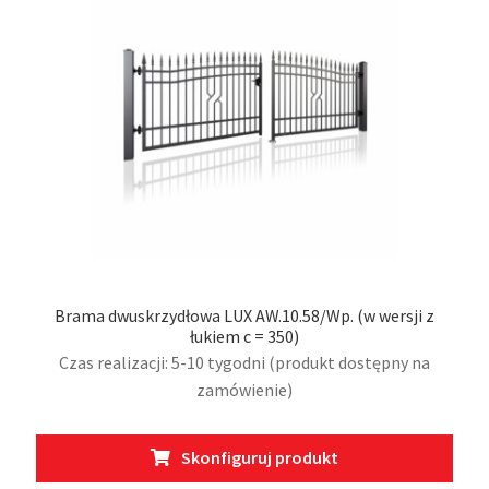
wybr
na
stro
prod
Brama dwuskrzydłowa LUX AW.10.58/Wp. (w wersji z
łukiem c = 350)
Czas realizacji: 5-10 tygodni (produkt dostępny na
zamówienie)
Ten
Skonfiguruj produkt
prod