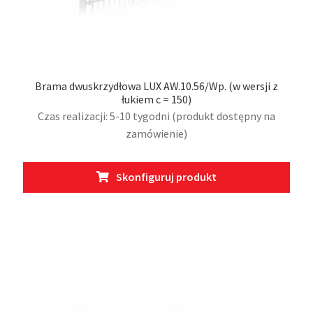
Brama dwuskrzydłowa LUX AW.10.56/Wp. (w wersji z
łukiem c = 150)
Czas realizacji: 5-10 tygodni (produkt dostępny na
zamówienie)
Ten
Skonfiguruj produkt
prod
ma
wiel
wari
Opcj
moż
wybr
na