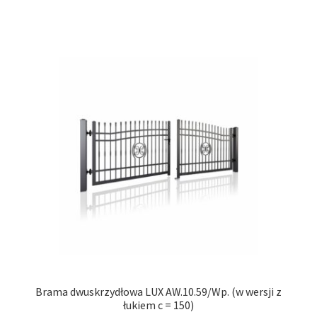
ma
wiel
wari
Opcj
moż
wybr
na
stro
prod
Brama dwuskrzydłowa LUX AW.10.59/Wp. (w wersji z
łukiem c = 150)