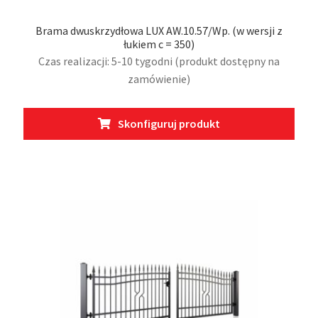
Brama dwuskrzydłowa LUX AW.10.57/Wp. (w wersji z
łukiem c = 350)
Czas realizacji: 5-10 tygodni (produkt dostępny na
zamówienie)
Ten
Skonfiguruj produkt
prod
ma
wiel
wari
Opcj
moż
wybr
na
stro
prod