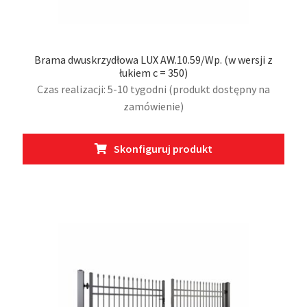
Brama dwuskrzydłowa LUX AW.10.59/Wp. (w wersji z
łukiem c = 350)
Czas realizacji: 5-10 tygodni (produkt dostępny na
zamówienie)
Ten
Skonfiguruj produkt
prod
ma
wiel
wari
Opcj
moż
wybr
na
stro