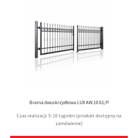
Opcj
moż
wybr
na
stro
prod
Brama dwuskrzydłowa LUX AW.10.61/P
Czas realizacji: 5-10 tygodni (produkt dostępny na
zamówienie)
Ten