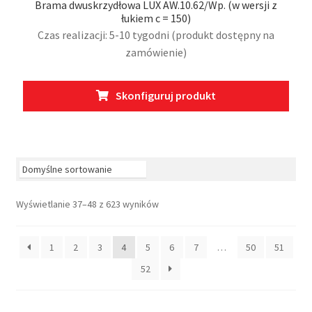
Brama dwuskrzydłowa LUX AW.10.62/Wp. (w wersji z
łukiem c = 150)
Czas realizacji: 5-10 tygodni (produkt dostępny na
zamówienie)
Ten
Skonfiguruj produkt
prod
ma
wiel
wari
Opcj
moż
Wyświetlanie 37–48 z 623 wyników
wybr
na
stro
1
2
3
4
5
6
7
…
50
51
prod
52