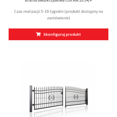
Brama dwuskrzydłowa LUX AW.10.54/P
Czas realizacji: 5-10 tygodni (produkt dostępny na
zamówienie)
Ten
Skonfiguruj produkt
prod
ma
wiel
wari
Opcj
moż
wybr
na
stro
prod