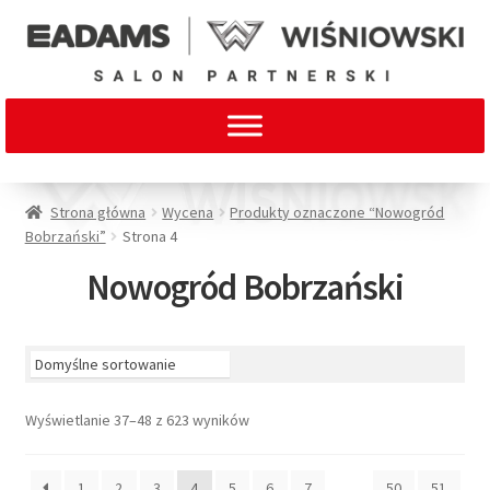
Strona główna
Wycena
Produkty oznaczone “Nowogród
Bobrzański”
Strona 4
Nowogród Bobrzański
Wyświetlanie 37–48 z 623 wyników
1
2
3
4
5
6
7
…
50
51