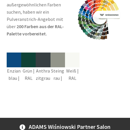
außergewöhnlichen Farben
suchen, haben wir ein
Pulveranstrich-Angebot mit
über
200 Farben aus der RAL-
Palette vorbereitet.
Enzian
Grün |
Anthra
Steing
Weiß |
blau |
RAL
zitgrau
rau |
RAL
RAL
6005
| RAL
RAL
9016
5010
7016
7030
ADAMS Wiśniowski Partner Salon