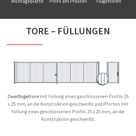
Montageplatte
Profil am Pfosten
Flügeltoren
ermöglichen die
montiert –
Torbewegungen im
Montage der
ermöglichen die
Bereich von 180°
Pforte an schon
Montage der
TORE – FÜLLUNGEN
bestehende Stahl-
Pforte an Stahl-
oder
oder
Betonpfosten.
Betonpfosten.
Zweiflügeltore
mit Füllung eines geschlossenen Profils 25
x 25 mm, an die Konstruktion geschweißt und Pforten mit
Füllung eines geschlossenen Profils 25 x 25 mm, an die
Konstruktion geschweißt.