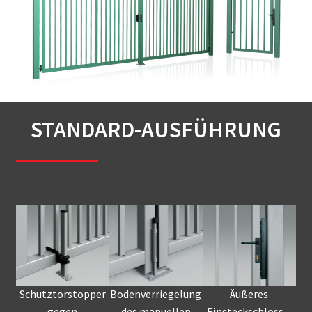
STANDARD-AUSFÜHRUNG
Schutztorstopper
Bodenverriegelung
Äußeres
gegen
des manuellen
Einsteckschloss –