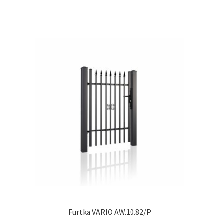
ma
wiel
wari
Opcj
moż
wybr
na
stro
prod
Furtka VARIO AW.10.82/P