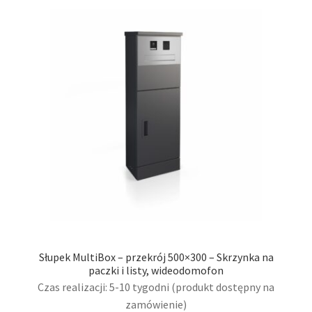
Opcj
moż
wybr
na
stro
prod
Słupek MultiBox – przekrój 500×300 – Skrzynka na
paczki i listy, wideodomofon
Czas realizacji: 5-10 tygodni (produkt dostępny na
zamówienie)