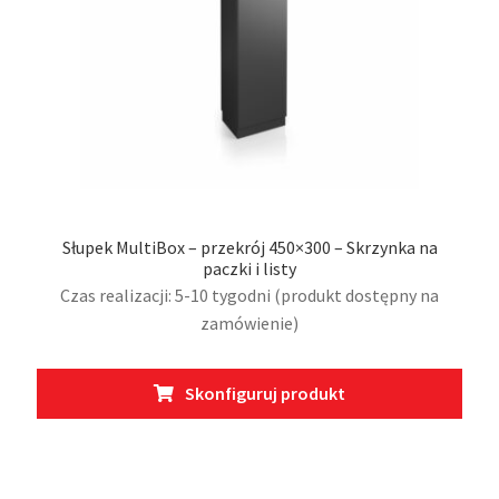
Słupek MultiBox – przekrój 450×300 – Skrzynka na
paczki i listy
Czas realizacji: 5-10 tygodni (produkt dostępny na
zamówienie)
Ten
Skonfiguruj produkt
prod
ma
wiel
wari