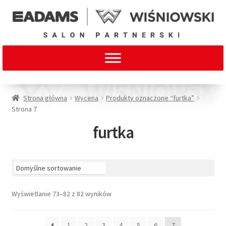
Strona główna
Wycena
Produkty oznaczone “furtka”
Strona 7
furtka
Wyświetlanie 73–82 z 82 wyników
1
2
3
4
5
6
7