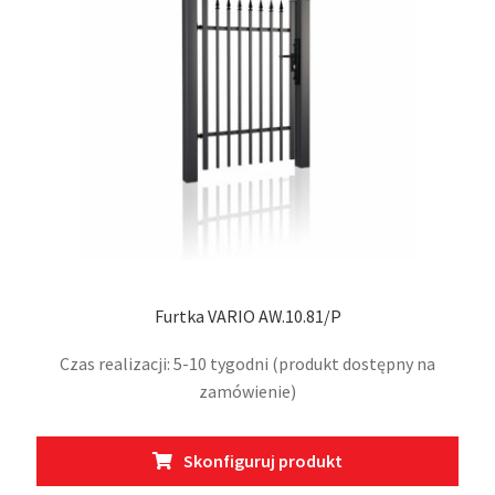
na
stro
prod
Furtka VARIO AW.10.81/P
Czas realizacji: 5-10 tygodni (produkt dostępny na
zamówienie)
Ten
Skonfiguruj produkt
prod