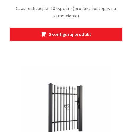
Czas realizacji: 5-10 tygodni (produkt dostępny na
zamówienie)
Ten
Skonfiguruj produkt
prod
ma
wiel
wari
Opcj
moż
wybr
na
stro
prod