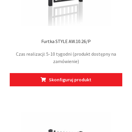
Furtka STYLE AW.10.26/P
Czas realizacji: 5-10 tygodni (produkt dostępny na
zamówienie)
Ten
Skonfiguruj produkt
prod
ma
wiel
wari
Opcj
moż
wybr