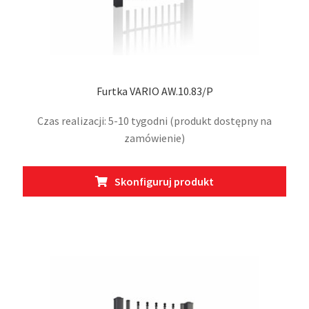
Furtka VARIO AW.10.83/P
Czas realizacji: 5-10 tygodni (produkt dostępny na
zamówienie)
Ten
Skonfiguruj produkt
prod
ma
wiel
wari
Opcj
moż
wybr
na