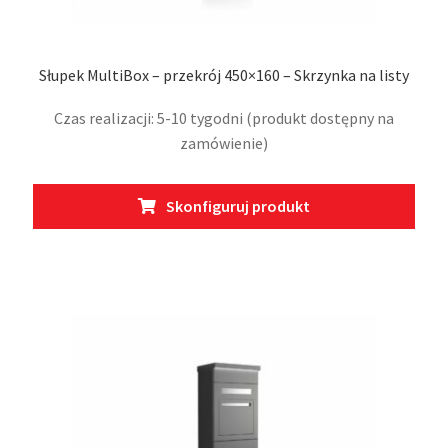
Słupek MultiBox – przekrój 450×160 – Skrzynka na listy
Czas realizacji: 5-10 tygodni (produkt dostępny na
zamówienie)
Ten
Skonfiguruj produkt
prod
ma
wiel
wari
Opcj
moż
wybr
na
stro
prod