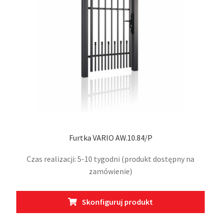
stro
prod
Furtka VARIO AW.10.84/P
Czas realizacji: 5-10 tygodni (produkt dostępny na
zamówienie)
Ten
Skonfiguruj produkt
prod
ma