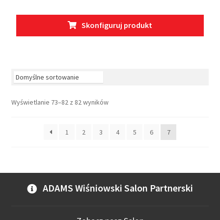
Ten
Skonfiguruj produkt
prod
ma
wiel
wari
Opcj
moż
Wyświetlanie 73–82 z 82 wyników
wybr
na
stro
1
2
3
4
5
6
7
prod
ADAMS Wiśniowski Salon Partnerski