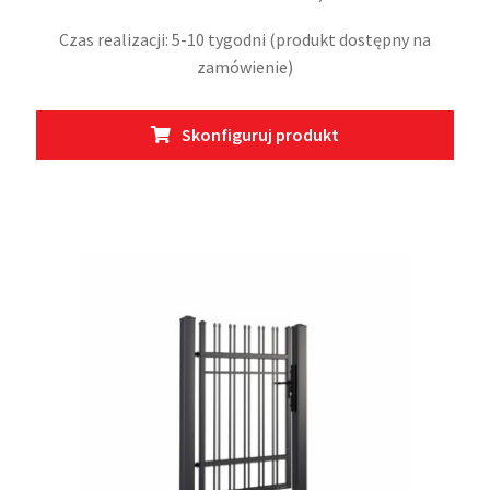
Czas realizacji: 5-10 tygodni (produkt dostępny na
zamówienie)
Ten
Skonfiguruj produkt
prod
ma
wiel
wari
Opcj
moż
wybr
na
stro
prod