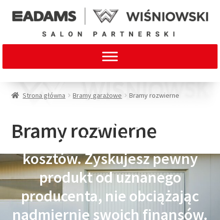
Strona główna
Bramy garażowe
Bramy rozwierne
Łączymy klasyczną
Bramy rozwierne
technologię z optymalizacją
kosztów. Zyskujesz pewny
produkt od uznanego
producenta, nie obciążając
nadmiernie swoich finansów.