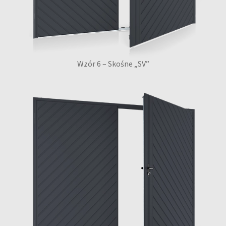
Wzór 6 – Skośne „SV”