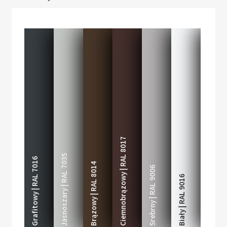
Ciemnobrązowy | RAL 8017
Jasnoszary | RAL 7035
Grafitowy | RAL 7016
Brązowy | RAL 8014
Srebrny | RAL 9006
Biały | RAL 9016
Złoty dąb