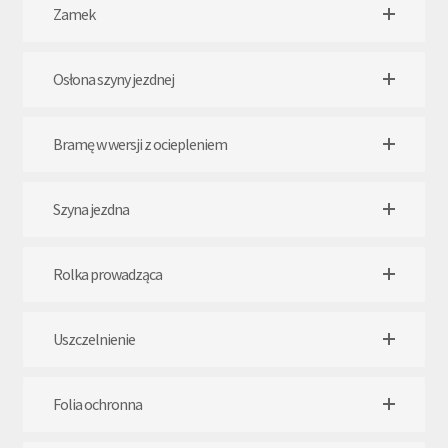
Zamek
Osłona szyny jezdnej
Bramę w wersji z ociepleniem
Szyna jezdna
Rolka prowadząca
Uszczelnienie
Folia ochronna