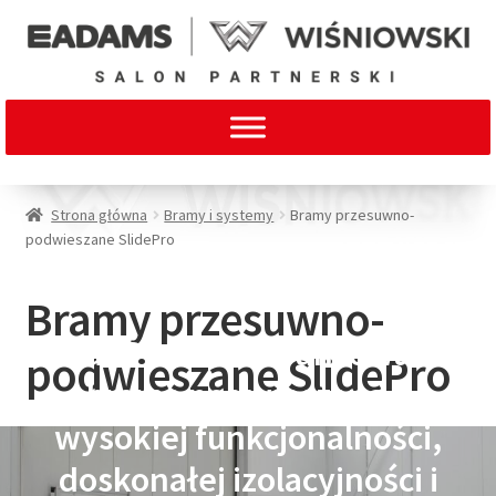
Strona główna
Bramy i systemy
Bramy przesuwno-
podwieszane SlidePro
Bramy przesuwno-
SlidePro to zaawansowana
podwieszane SlidePro
brama podwieszana o
wysokiej funkcjonalności,
doskonałej izolacyjności i