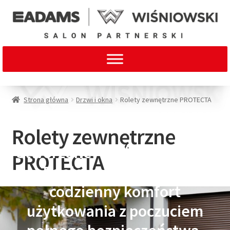
Strona główna
Drzwi i okna
Rolety zewnętrzne PROTECTA
Rolety zewnętrzne
Stworzone, by dbać o spokój
PROTECTA
Twojej rodziny. Łączą
codzienny komfort
użytkowania z poczuciem