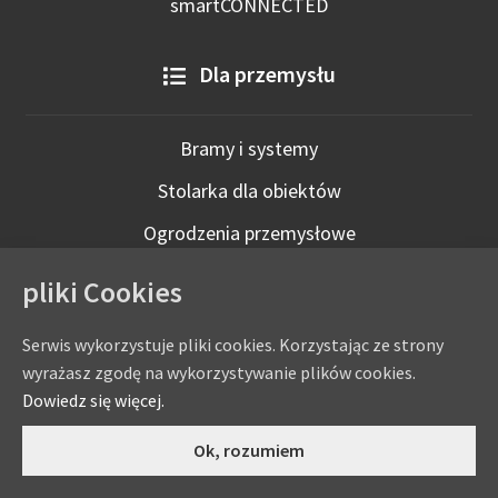
smartCONNECTED
Dla przemysłu
Bramy i systemy
Stolarka dla obiektów
Ogrodzenia przemysłowe
Technologie inteligentne
pliki Cookies
Serwis wykorzystuje pliki cookies. Korzystając ze strony
wyrażasz zgodę na wykorzystywanie plików cookies.
Dowiedz się więcej.
0
Ok, rozumiem
Copyright © by
eADAMS
- ADAMS Wiśniowski Salon Partnerski
Szukaj:
Szukaj