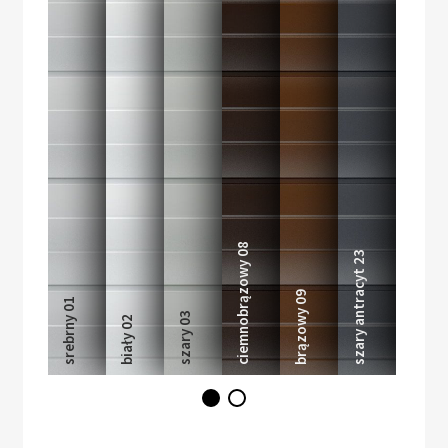
ciemnobrązowy 08
szary antracyt 23
brązowy 09
srebrny 01
orzech 28
szary 03
biały 02