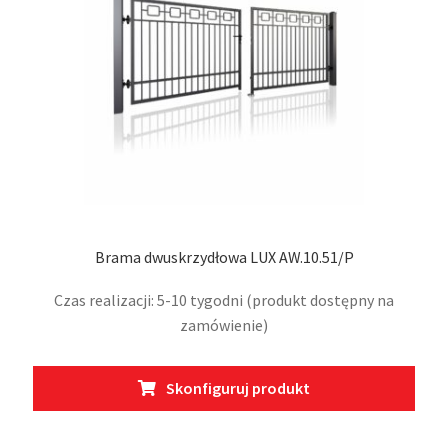
na
stro
prod
Brama dwuskrzydłowa LUX AW.10.51/P
Czas realizacji: 5-10 tygodni (produkt dostępny na
zamówienie)
Ten
Skonfiguruj produkt
prod
ma
wiel