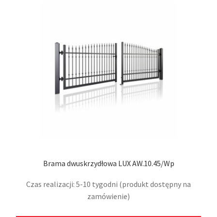
Opcj
moż
wybr
na
stro
prod
Brama dwuskrzydłowa LUX AW.10.45/Wp
Czas realizacji: 5-10 tygodni (produkt dostępny na
zamówienie)