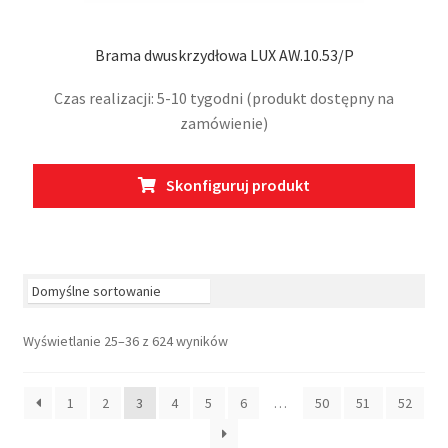
Brama dwuskrzydłowa LUX AW.10.53/P
Czas realizacji: 5-10 tygodni (produkt dostępny na
zamówienie)
Ten
Skonfiguruj produkt
prod
ma
wiel
wari
Opcj
moż
Wyświetlanie 25–36 z 624 wyników
wybr
na
stro
1
2
3
4
5
6
…
50
51
52
prod