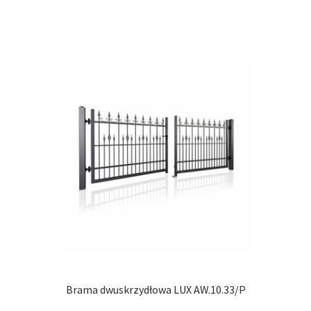
ma
wiel
wari
Opcj
moż
wybr
na
stro
prod
Brama dwuskrzydłowa LUX AW.10.33/P