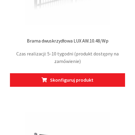
Brama dwuskrzydłowa LUX AW.10.48/Wp
Czas realizacji: 5-10 tygodni (produkt dostępny na
zamówienie)
Ten
Skonfiguruj produkt
prod
ma
wiel
wari
Opcj
moż
wybr