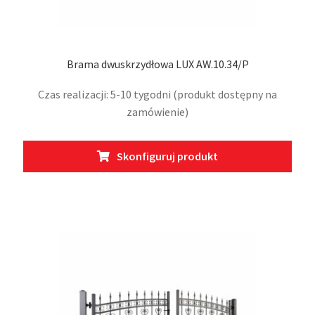
Brama dwuskrzydłowa LUX AW.10.34/P
Czas realizacji: 5-10 tygodni (produkt dostępny na
zamówienie)
Ten
Skonfiguruj produkt
prod
ma
wiel
wari
Opcj
moż
wybr
na
stro