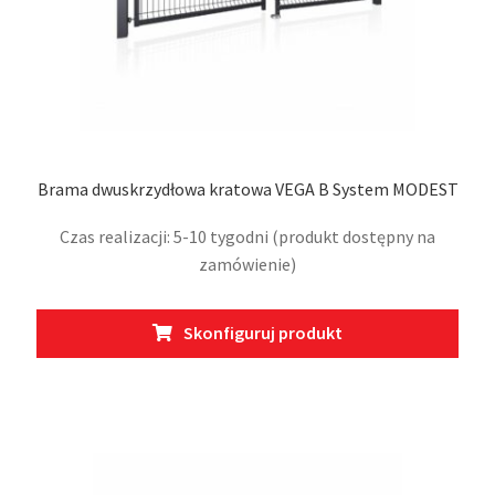
Brama dwuskrzydłowa kratowa VEGA B System MODEST
Czas realizacji: 5-10 tygodni (produkt dostępny na
zamówienie)
Ten
Skonfiguruj produkt
prod
ma
wiel
wari
Opcj
moż