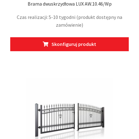
Brama dwuskrzydłowa LUX AW.10.46/Wp
Czas realizacji: 5-10 tygodni (produkt dostępny na
zamówienie)
Ten
Skonfiguruj produkt
prod
ma
wiel
wari
Opcj
moż
wybr
na
stro
prod