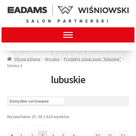
Strona główna
Wycena
Produkty oznaczone “lubuskie”
Strona 3
lubuskie
Wyświetlanie 25–36 z 624 wyników
1
2
3
4
5
6
…
50
51
52