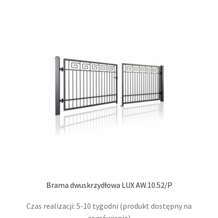
wari
Opcj
moż
wybr
na
stro
prod
Brama dwuskrzydłowa LUX AW.10.52/P
Czas realizacji: 5-10 tygodni (produkt dostępny na