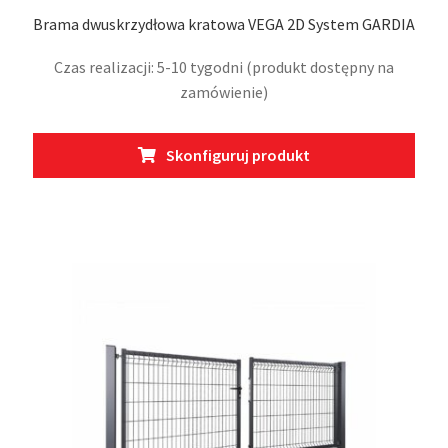
Brama dwuskrzydłowa kratowa VEGA 2D System GARDIA
Czas realizacji: 5-10 tygodni (produkt dostępny na
zamówienie)
Ten
Skonfiguruj produkt
prod
ma
wiel
wari
Opcj
moż
wybr
na
stro
prod