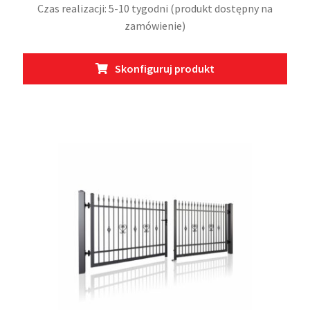
Czas realizacji: 5-10 tygodni (produkt dostępny na
zamówienie)
Ten
Skonfiguruj produkt
prod
ma
wiel
wari
Opcj
moż
wybr
na
stro
prod