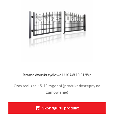
wybr
na
stro
prod
Brama dwuskrzydłowa LUX AW.10.31/Wp
Czas realizacji: 5-10 tygodni (produkt dostępny na
zamówienie)
Ten
Skonfiguruj produkt
prod