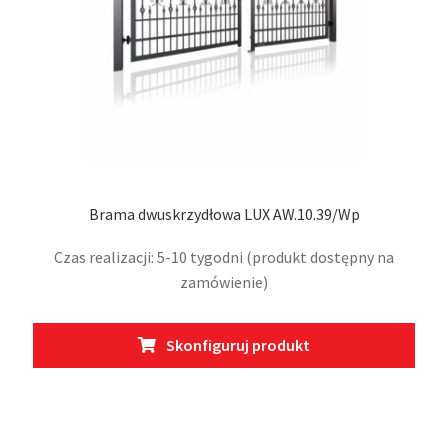
prod
Brama dwuskrzydłowa LUX AW.10.39/Wp
Czas realizacji: 5-10 tygodni (produkt dostępny na
zamówienie)
Ten
Skonfiguruj produkt
prod
ma
wiel
wari