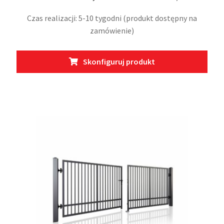
Czas realizacji: 5-10 tygodni (produkt dostępny na
zamówienie)
Ten
Skonfiguruj produkt
prod
ma
wiel
wari
Opcj
moż
wybr
na
stro
prod