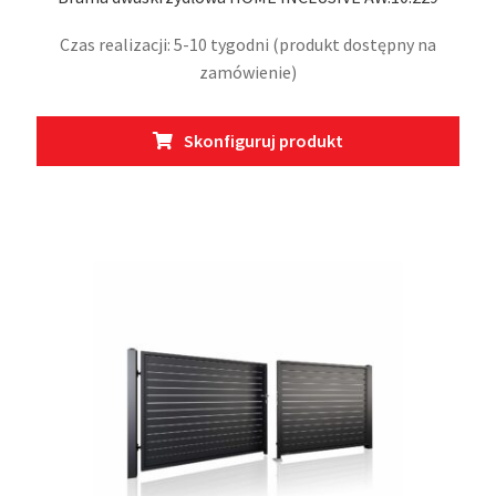
Czas realizacji: 5-10 tygodni (produkt dostępny na
zamówienie)
Ten
Skonfiguruj produkt
prod
ma
wiel
wari
Opcj
moż
wybr
na
stro
prod