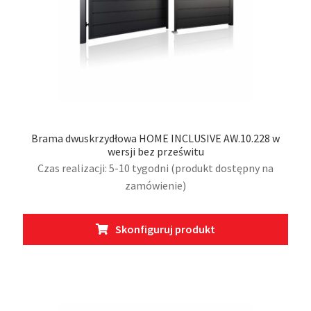
Brama dwuskrzydłowa HOME INCLUSIVE AW.10.228 w
wersji bez prześwitu
Czas realizacji: 5-10 tygodni (produkt dostępny na
zamówienie)
Ten
Skonfiguruj produkt
prod
ma
wiel
wari
Opcj