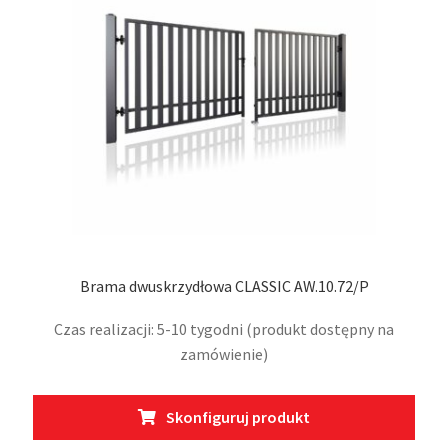
na
stro
prod
Brama dwuskrzydłowa CLASSIC AW.10.72/P
Czas realizacji: 5-10 tygodni (produkt dostępny na
zamówienie)
Ten
Skonfiguruj produkt
prod