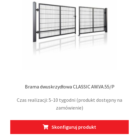
stro
prod
Brama dwuskrzydłowa CLASSIC AW.VA.55/P
Czas realizacji: 5-10 tygodni (produkt dostępny na
zamówienie)
Ten
Skonfiguruj produkt
prod
ma