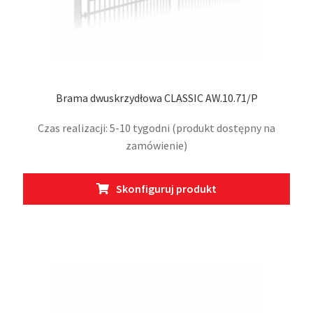
Brama dwuskrzydłowa CLASSIC AW.10.71/P
Czas realizacji: 5-10 tygodni (produkt dostępny na
zamówienie)
Ten
Skonfiguruj produkt
prod
ma
wiel
wari
Opcj
moż
wybr