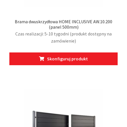
Brama dwuskrzydłowa HOME INCLUSIVE AW.10.200
(panel 500mm)
Czas realizacji: 5-10 tygodni (produkt dostępny na
zamówienie)
Ten
Skonfiguruj produkt
prod
ma
wiel
wari
Opcj
moż
wybr
na
stro
prod