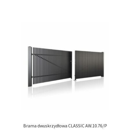
ma
wiel
wari
Opcj
moż
wybr
na
stro
prod
Brama dwuskrzydłowa CLASSIC AW.10.76/P