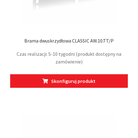
Brama dwuskrzydłowa CLASSIC AW.10.TT/P
Czas realizacji: 5-10 tygodni (produkt dostępny na
zamówienie)
Ten
Skonfiguruj produkt
prod
ma
wiel
wari
Opcj
moż
wybr
na