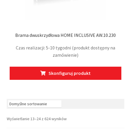
Brama dwuskrzydłowa HOME INCLUSIVE AW.10.230
Czas realizacji: 5-10 tygodni (produkt dostępny na
zamówienie)
Ten
Skonfiguruj produkt
prod
ma
wiel
wari
Opcj
moż
Wyświetlanie 13–24 z 624 wyników
wybr
na