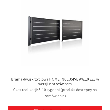
moż
wybr
na
stro
prod
Brama dwuskrzydłowa HOME INCLUSIVE AW.10.228 w
wersji z prześwitem
Czas realizacji: 5-10 tygodni (produkt dostępny na
zamówienie)
Ten