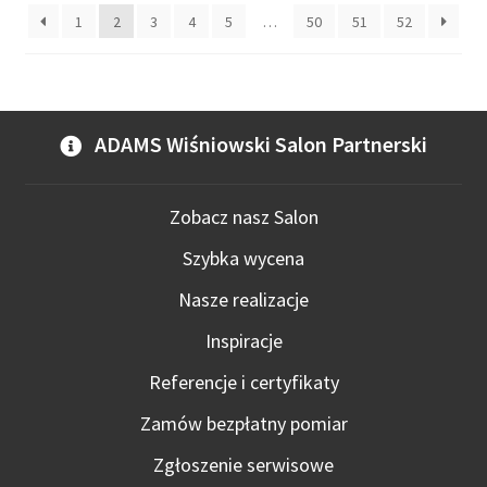
stro
1
2
3
4
5
…
50
51
52
prod
ADAMS Wiśniowski Salon Partnerski
Zobacz nasz Salon
Szybka wycena
Nasze realizacje
Inspiracje
Referencje i certyfikaty
Zamów bezpłatny pomiar
Zgłoszenie serwisowe