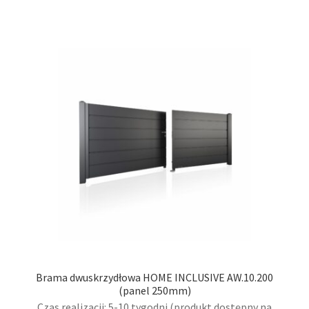
wiel
wari
Opcj
moż
wybr
na
stro
prod
Brama dwuskrzydłowa HOME INCLUSIVE AW.10.200
(panel 250mm)
Czas realizacji: 5-10 tygodni (produkt dostępny na