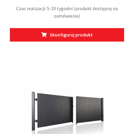
Czas realizacji: 5-10 tygodni (produkt dostępny na
zamówienie)
Ten
Skonfiguruj produkt
prod
ma
wiel
wari
Opcj
moż
wybr
na
stro
prod