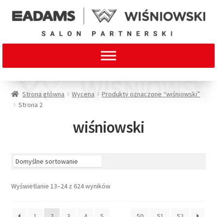
Strona główna
Wycena
Produkty oznaczone “wiśniowski”
Strona 2
wiśniowski
Wyświetlanie 13–24 z 624 wyników
1
2
3
4
5
…
50
51
52