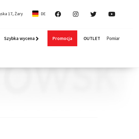
ska 17, Żary
DE
Szybka wycena
Promocja
OUTLET
Pomiar