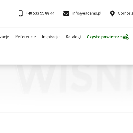
+48 533 99 88 44
info@eadams.pl
Górnoślą
zacje
Referencje
Inspiracje
Katalogi
Czyste powietrze