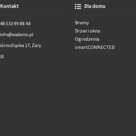
Kontakt
Dla domu
Bramy
48 533 99 88 44
Drzwi i okna
info@eadams.pl
Ogrodzenia
órnośląska 17, Żary
smartCONNECTED
DE