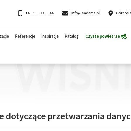
+48 533 99 88 44
info@eadams.pl
Górnoślą
zacje
Referencje
Inspiracje
Katalogi
Czyste powietrze
e dotyczące przetwarzania dany