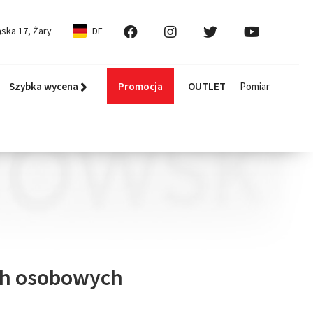
ska 17, Żary
DE
Szybka wycena
Promocja
OUTLET
Pomiar
ch osobowych