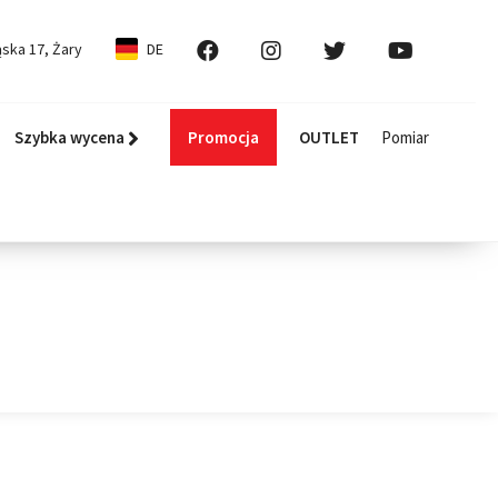
ska 17, Żary
DE
Szybka wycena
Promocja
OUTLET
Pomiar