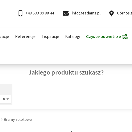
+48 533 99 88 44
info@eadams.pl
Górnoślą
zacje
Referencje
Inspiracje
Katalogi
Czyste powietrze
Jakiego produktu szukasz?
×
Bramy roletowe