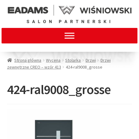
Strona główna
Wycena
Stolarka
Drzwi
Drzwi
zewnętrzne CREO – wzór 413
424-ral9008_grosse
424-ral9008_grosse