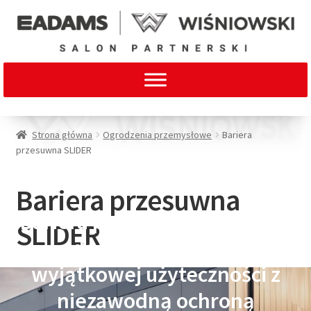
Strona główna
Ogrodzenia przemysłowe
Bariera
przesuwna SLIDER
Bariera przesuwna
Bariera przesuwna SLIDER to
SLIDER
idealne połączenie
wyjątkowej użyteczności z
niezawodną ochroną