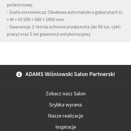
poliestrowej.
- Szafa sterownicza: Obudowa automatyki o gabarytach (L
× W × H) 500 × 560 × 1000 mm.
- Gwarancja: 2-letnia ochrona producenta (do 50 tys. cykli
pracy) oraz 5 lat gwarancji antykorozyjnej.
ADAMS Wiśniowski Salon Partnerski
Zobacz nasz Salon
Szybka wycena
Nasze realizacje
Inspiracje