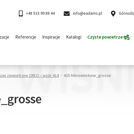
+48 533 99 88 44
info@eadams.pl
Górnoślą
zacje
Referencje
Inspiracje
Katalogi
Czyste powietrze
rzwi zewnętrzne CREO – wzór 414
425-hibrownstone_grosse
e_grosse