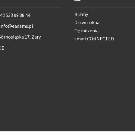
Bramy
48 533 99 88 44
Drzwi i okna
info@eadams.pl
Ogrodzenia
órnośląska 17, Żary
smartCONNECTED
DE