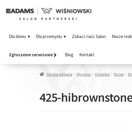
Dla domu
Dla przemysłu
Zobacz nasz Salon
Nasze reali
Zgłoszenie serwisowe
Blog
Kontakt
Strona główna
Wycena
Stolarka
Drzwi
D
425-hibrownston