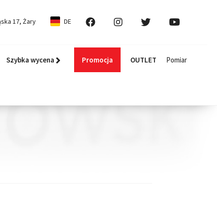
ska 17, Żary
DE
Szybka wycena
Promocja
OUTLET
Pomiar