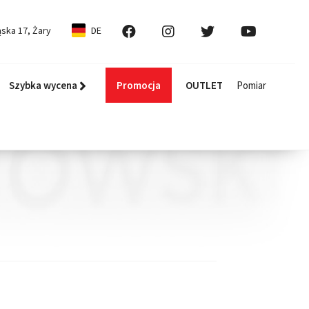
ska 17, Żary
DE
Szybka wycena
Promocja
OUTLET
Pomiar