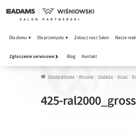
Dla domu
Dla przemysłu
Zobacz nasz Salon
Nasze reali
Zgłoszenie serwisowe
Blog
Kontakt
Strona główna
Wycena
Stolarka
Drzwi
D
425-ral2000_gros