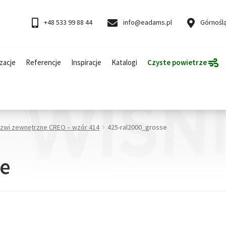
+48 533 99 88 44
info@eadams.pl
Górnoślą
zacje
Referencje
Inspiracje
Katalogi
Czyste powietrze
rzwi zewnętrzne CREO – wzór 414
425-ral2000_grosse
se