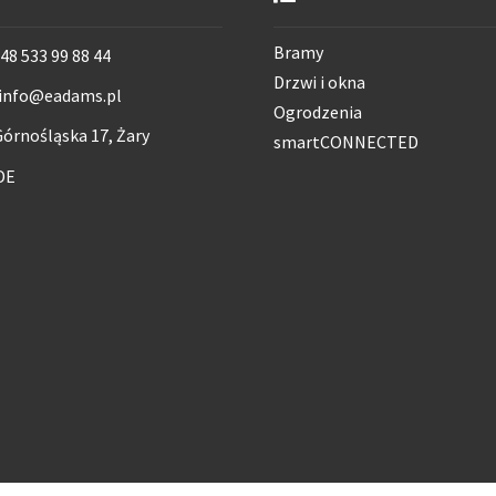
Bramy
48 533 99 88 44
Drzwi i okna
info@eadams.pl
Ogrodzenia
órnośląska 17, Żary
smartCONNECTED
DE