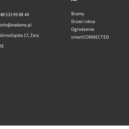
Bramy
48 533 99 88 44
Drzwi i okna
info@eadams.pl
Ogrodzenia
órnośląska 17, Żary
smartCONNECTED
DE