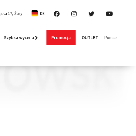
ska 17, Żary
DE
Szybka wycena
Promocja
OUTLET
Pomiar