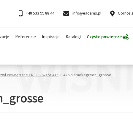
+48 533 99 88 44
info@eadams.pl
Górnoślą
zacje
Referencje
Inspiracje
Katalogi
Czyste powietrze
rzwi zewnętrzne CREO – wzór 415
426-hismokegreen_grosse
n_grosse