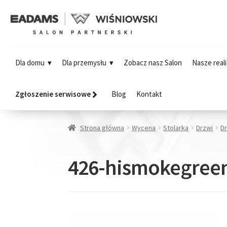
Dla domu
Dla przemysłu
Zobacz nasz Salon
Nasze reali
Zgłoszenie serwisowe
Blog
Kontakt
Strona główna
Wycena
Stolarka
Drzwi
D
426-hismokegree