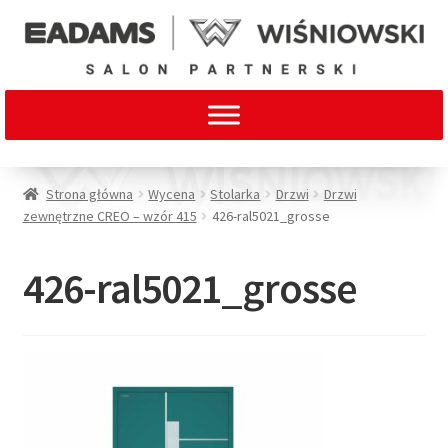
Strona główna
Wycena
Stolarka
Drzwi
Drzwi
zewnętrzne CREO – wzór 415
426-ral5021_grosse
426-ral5021_grosse