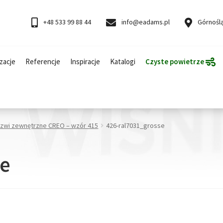
+48 533 99 88 44
info@eadams.pl
Górnoślą
zacje
Referencje
Inspiracje
Katalogi
Czyste powietrze
rzwi zewnętrzne CREO – wzór 415
426-ral7031_grosse
se