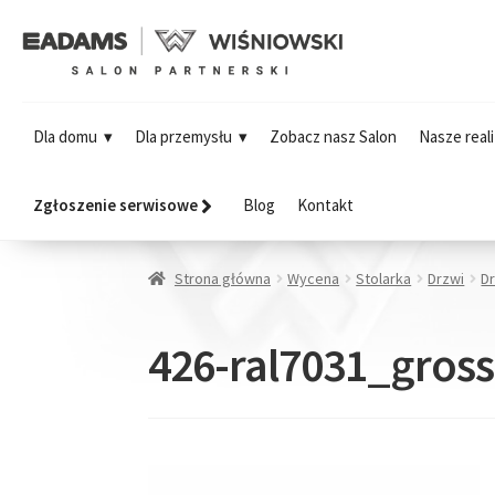
Dla domu
Dla przemysłu
Zobacz nasz Salon
Nasze reali
Zgłoszenie serwisowe
Blog
Kontakt
Strona główna
Wycena
Stolarka
Drzwi
D
426-ral7031_gros