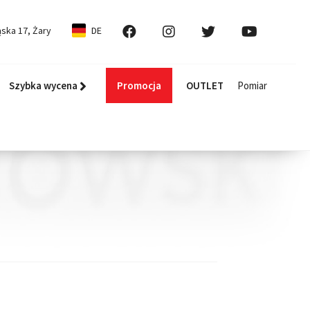
ska 17, Żary
DE
Szybka wycena
Promocja
OUTLET
Pomiar