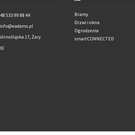
Bramy
48 533 99 88 44
Drzwi i okna
info@eadams.pl
Ogrodzenia
órnośląska 17, Żary
smartCONNECTED
DE