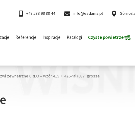
+48 533 99 88 44
info@eadams.pl
Górnoślą
zacje
Referencje
Inspiracje
Katalogi
Czyste powietrze
rzwi zewnętrzne CREO – wzór 415
426-ral7037_grosse
se