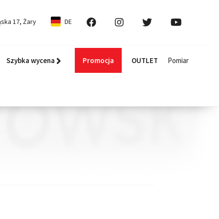
ska 17, Żary
DE
Szybka wycena
Promocja
OUTLET
Pomiar