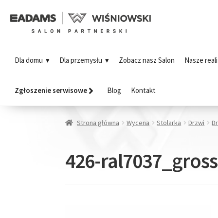
Dla domu
Dla przemysłu
Zobacz nasz Salon
Nasze reali
Zgłoszenie serwisowe
Blog
Kontakt
Strona główna
Wycena
Stolarka
Drzwi
D
426-ral7037_gros