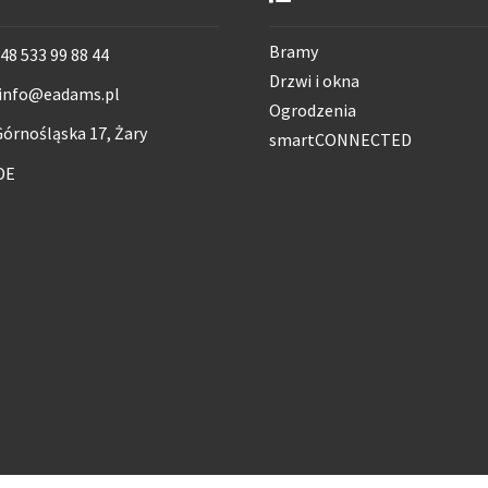
Bramy
48 533 99 88 44
Drzwi i okna
info@eadams.pl
Ogrodzenia
órnośląska 17, Żary
smartCONNECTED
DE