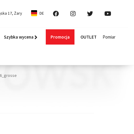
ska 17, Żary
DE
Szybka wycena
Promocja
OUTLET
Pomiar
16_grosse