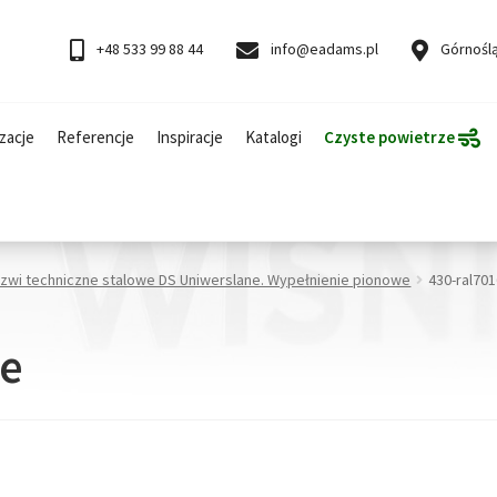
+48 533 99 88 44
info@eadams.pl
Górnoślą
zacje
Referencje
Inspiracje
Katalogi
Czyste powietrze
rzwi techniczne stalowe DS Uniwerslane. Wypełnienie pionowe
430-ral70
se