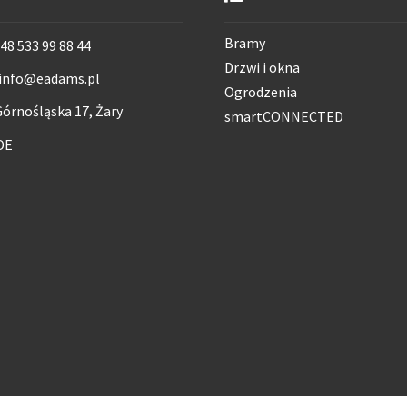
Bramy
48 533 99 88 44
Drzwi i okna
info@eadams.pl
Ogrodzenia
órnośląska 17, Żary
smartCONNECTED
DE