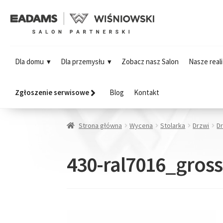
Dla domu
Dla przemysłu
Zobacz nasz Salon
Nasze reali
Zgłoszenie serwisowe
Blog
Kontakt
Strona główna
Wycena
Stolarka
Drzwi
D
430-ral7016_gros