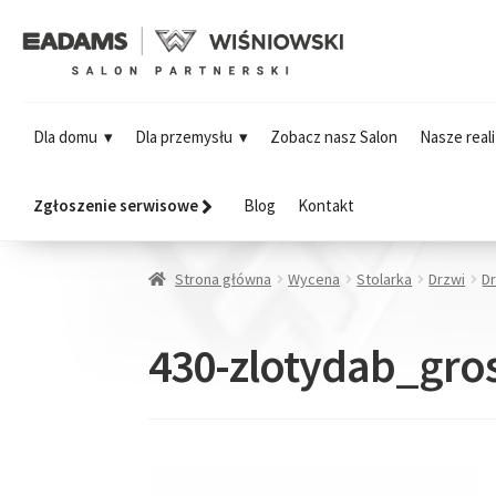
Dla domu
Dla przemysłu
Zobacz nasz Salon
Nasze reali
Zgłoszenie serwisowe
Blog
Kontakt
Strona główna
Wycena
Stolarka
Drzwi
D
430-zlotydab_gro