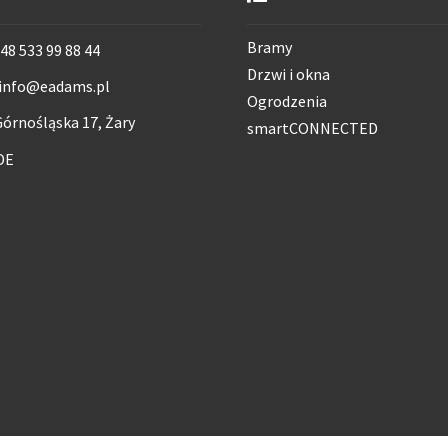
Bramy
48 533 99 88 44
Drzwi i okna
info@eadams.pl
Ogrodzenia
órnośląska 17, Żary
smartCONNECTED
DE