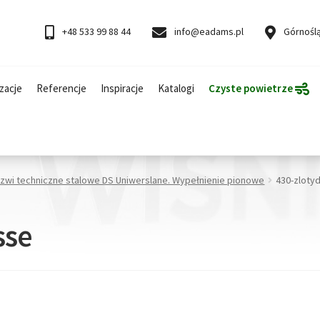
+48 533 99 88 44
info@eadams.pl
Górnoślą
zacje
Referencje
Inspiracje
Katalogi
Czyste powietrze
rzwi techniczne stalowe DS Uniwerslane. Wypełnienie pionowe
430-zloty
sse