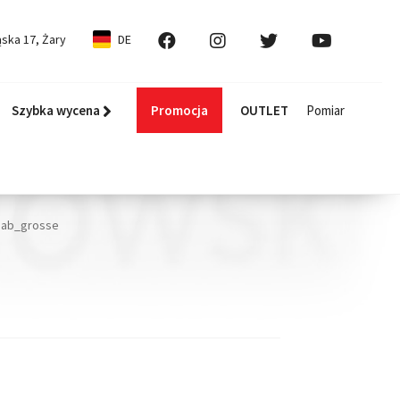
ska 17, Żary
DE
Szybka wycena
Promocja
OUTLET
Pomiar
dab_grosse