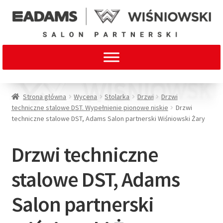
Strona główna
Wycena
Stolarka
Drzwi
Drzwi
techniczne stalowe DST. Wypełnienie pionowe niskie
Drzwi
techniczne stalowe DST, Adams Salon partnerski Wiśniowski Żary
Drzwi techniczne
stalowe DST, Adams
Salon partnerski