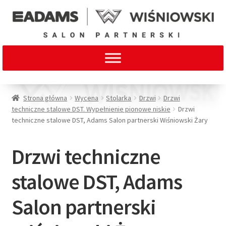
Strona główna
Wycena
Stolarka
Drzwi
Drzwi
techniczne stalowe DST. Wypełnienie pionowe niskie
Drzwi
techniczne stalowe DST, Adams Salon partnerski Wiśniowski Żary
Drzwi techniczne
stalowe DST, Adams
Salon partnerski