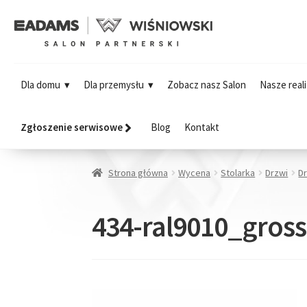
Dla domu
Dla przemysłu
Zobacz nasz Salon
Nasze reali
Zgłoszenie serwisowe
Blog
Kontakt
Strona główna
Wycena
Stolarka
Drzwi
D
434-ral9010_gros