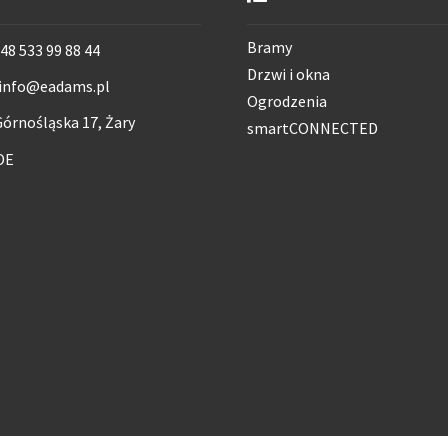
Bramy
48 533 99 88 44
Drzwi i okna
info@eadams.pl
Ogrodzenia
órnośląska 17, Żary
smartCONNECTED
DE