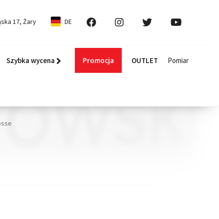
ska 17, Żary
DE
Szybka wycena
Promocja
OUTLET
Pomiar
osse