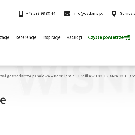
+48 533 99 88 44
info@eadams.pl
Górnoślą
zacje
Referencje
Inspiracje
Katalogi
Czyste powietrze
rzwi gospodarcze panelowe – DoorLight 45. Profil AW 100
434-ral9010_gr
se