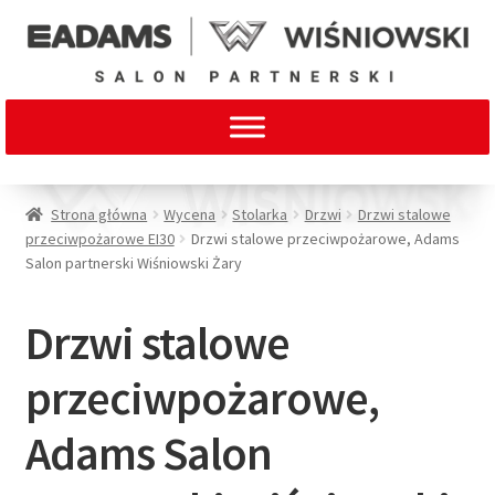
Strona główna
Wycena
Stolarka
Drzwi
Drzwi stalowe
przeciwpożarowe EI30
Drzwi stalowe przeciwpożarowe, Adams
Salon partnerski Wiśniowski Żary
Drzwi stalowe
przeciwpożarowe,
Adams Salon