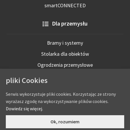
smartCONNECTED
Dla przemysłu
Bramy i systemy
Stolarka dla obiektów
Ogrodzenia przemysłowe
Technologie inteligentne
pliki Cookies
Serwis wykorzystuje pliki cookies. Korzystając ze strony
wyrażasz zgodę na wykorzystywanie plików cookies.
Dowiedz się więcej.
0
Ok, rozumiem
Copyright © by
eADAMS
- ADAMS Wiśniowski Salon Partnerski
Szukaj:
Szukaj