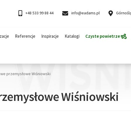
+48 533 99 88 44
info@eadams.pl
Górnoślą
zacje
Referencje
Inspiracje
Katalogi
Czyste powietrze
owe przemysłowe Wiśniowski
rzemysłowe Wiśniowski