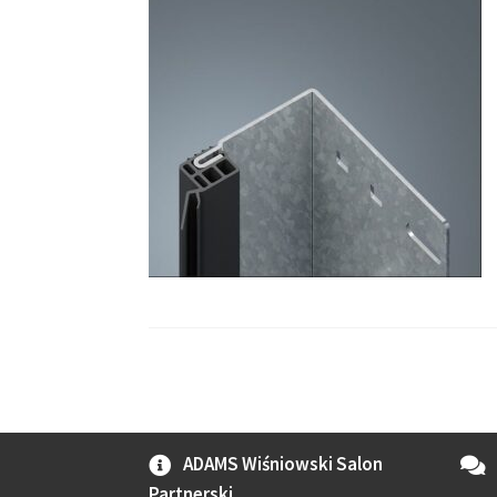
ADAMS Wiśniowski Salon
Partnerski