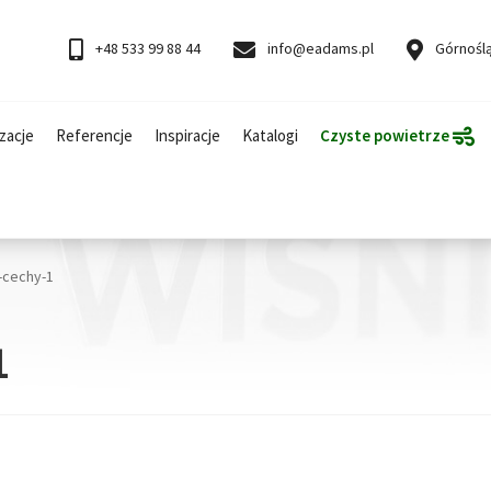
+48 533 99 88 44
info@eadams.pl
Górnoślą
zacje
Referencje
Inspiracje
Katalogi
Czyste powietrze
-cechy-1
1