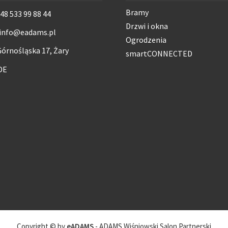
Bramy
48 533 99 88 44
Drzwi i okna
info@eadams.pl
Ogrodzenia
órnośląska 17, Żary
smartCONNECTED
DE
Copyright © by
eADAMS
- ADAMS Wiśniowski Salon Partnerski