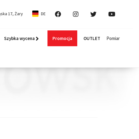
ska 17, Żary
DE
Szybka wycena
Promocja
OUTLET
Pomiar