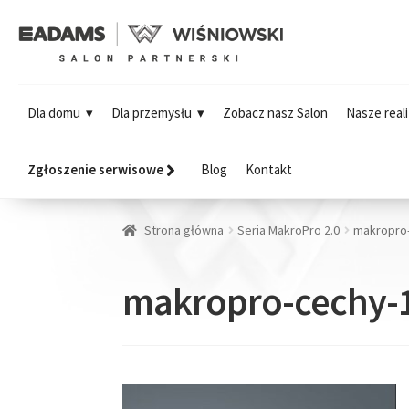
Dla domu
Dla przemysłu
Zobacz nasz Salon
Nasze reali
Zgłoszenie serwisowe
Blog
Kontakt
Strona główna
Seria MakroPro 2.0
makropro
makropro-cechy-