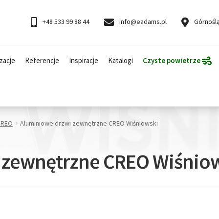
+48 533 99 88 44
info@eadams.pl
Górnoślą
zacje
Referencje
Inspiracje
Katalogi
Czyste powietrze
CREO
Aluminiowe drzwi zewnętrzne CREO Wiśniowski
 zewnętrzne CREO Wiśnio