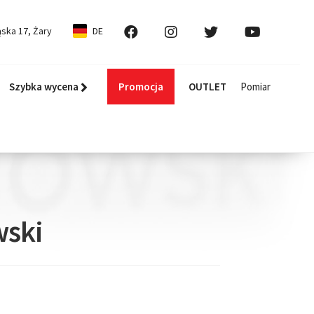
ska 17, Żary
DE
Szybka wycena
Promocja
OUTLET
Pomiar
wski