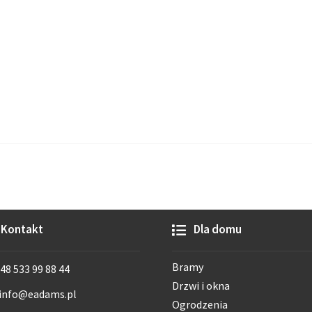
Kontakt
Dla domu
Bramy
48 533 99 88 44
Drzwi i okna
info@eadams.pl
Ogrodzenia