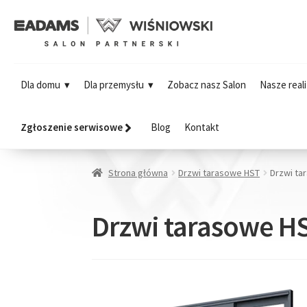
Dla domu
Dla przemysłu
Zobacz nasz Salon
Nasze reali
Zgłoszenie serwisowe
Blog
Kontakt
Strona główna
Drzwi tarasowe HST
Drzwi ta
Drzwi tarasowe H