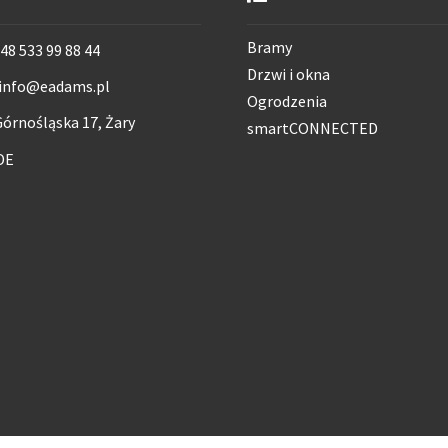
Bramy
48 533 99 88 44
Drzwi i okna
info@eadams.pl
Ogrodzenia
órnośląska 17, Żary
smartCONNECTED
DE