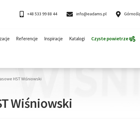
+48 533 99 88 44
info@eadams.pl
Górnoślą
zacje
Referencje
Inspiracje
Katalogi
Czyste powietrze
rasowe HST Wiśniowski
ST Wiśniowski