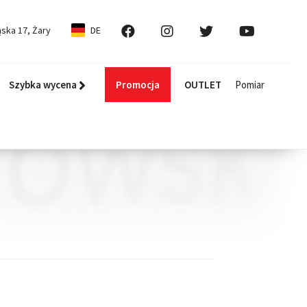
ska 17, Żary
DE
Szybka wycena
Promocja
OUTLET
Pomiar