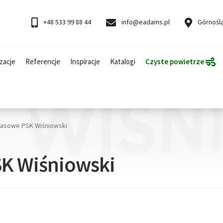
+48 533 99 88 44
info@eadams.pl
Górnoślą
zacje
Referencje
Inspiracje
Katalogi
Czyste powietrze
rasowe PSK Wiśniowski
SK Wiśniowski