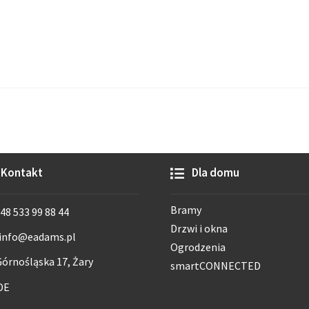
Kontakt
Dla domu
Bramy
48 533 99 88 44
Drzwi i okna
info@eadams.pl
Ogrodzenia
órnośląska 17, Żary
smartCONNECTED
DE