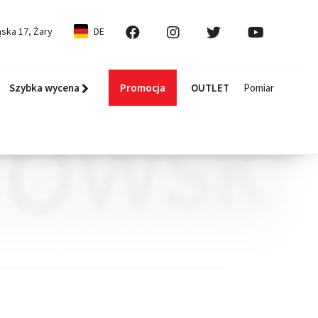
ska 17, Żary
DE
Szybka wycena
Promocja
OUTLET
Pomiar