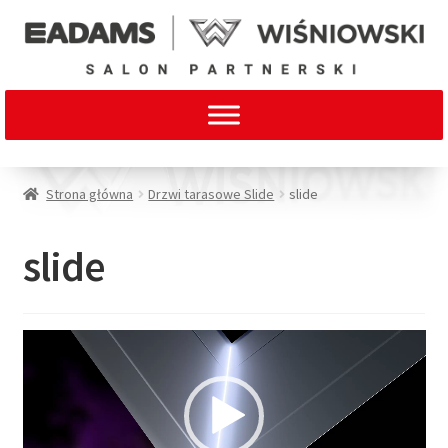
Strona główna
Drzwi tarasowe Slide
slide
slide
Odtwarzacz
video