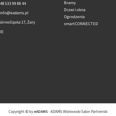
Bramy
48 533 99 88 44
Drzwi i okna
info@eadams.pl
Ogrodzenia
órnośląska 17, Żary
smartCONNECTED
DE
Copyright © by
eADAMS
- ADAMS Wiśniowski Salon Partnerski