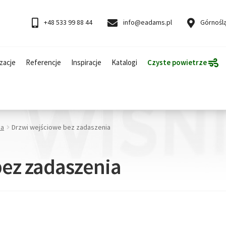
+48 533 99 88 44
info@eadams.pl
Górnoślą
zacje
Referencje
Inspiracje
Katalogi
Czyste powietrze
ia
Drzwi wejściowe bez zadaszenia
bez zadaszenia