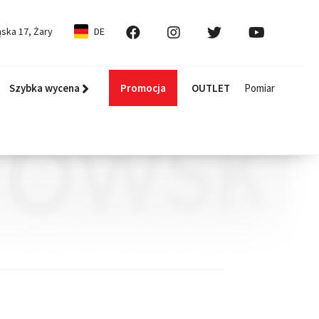
ska 17, Żary
DE
Szybka wycena
Promocja
OUTLET
Pomiar