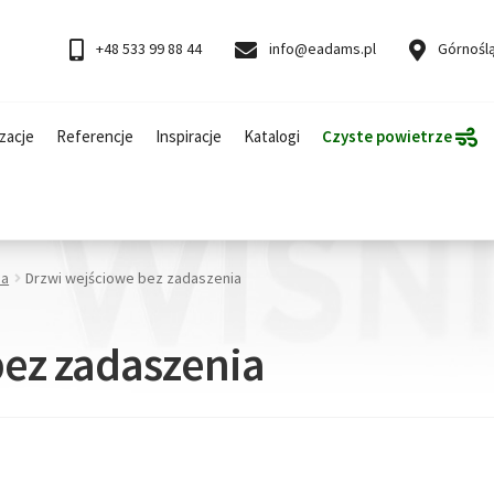
+48 533 99 88 44
info@eadams.pl
Górnoślą
zacje
Referencje
Inspiracje
Katalogi
Czyste powietrze
ia
Drzwi wejściowe bez zadaszenia
bez zadaszenia