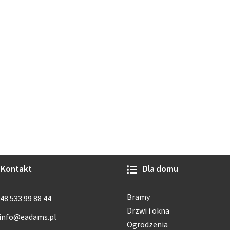
Kontakt
Dla domu
Bramy
48 533 99 88 44
Drzwi i okna
info@eadams.pl
Ogrodzenia