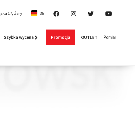
ska 17, Żary
DE
Szybka wycena
Promocja
OUTLET
Pomiar