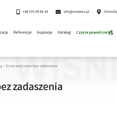
+48 533 99 88 44
info@eadams.pl
Górnoślą
zacje
Referencje
Inspiracje
Katalogi
Czyste powietrze
ia
Drzwi wejściowe bez zadaszenia
bez zadaszenia