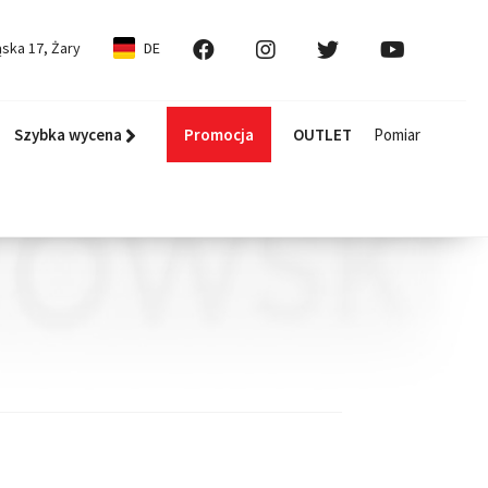
ska 17, Żary
DE
Szybka wycena
Promocja
OUTLET
Pomiar