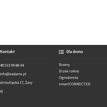
Kontakt
Dla domu
Bramy
48 533 99 88 44
Drzwi i okna
info@eadams.pl
Ogrodzenia
órnośląska 17, Żary
smartCONNECTED
DE