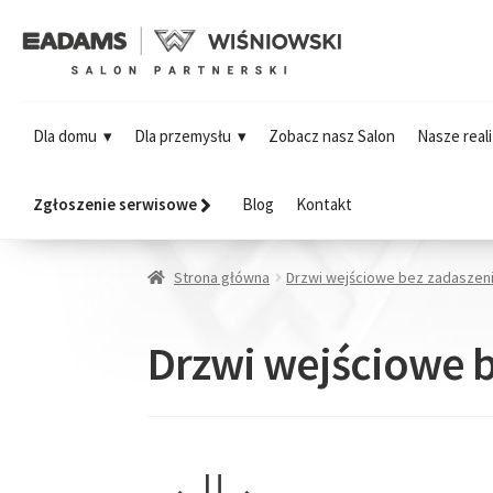
Dla domu
Dla przemysłu
Zobacz nasz Salon
Nasze reali
Zgłoszenie serwisowe
Blog
Kontakt
Strona główna
Drzwi wejściowe bez zadaszen
Drzwi wejściowe 