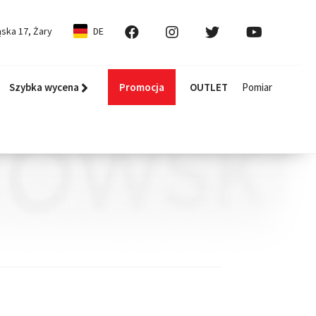
ska 17, Żary
DE
Szybka wycena
Promocja
OUTLET
Pomiar