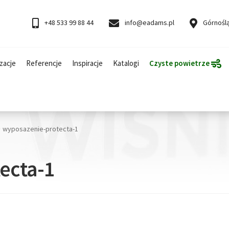
+48 533 99 88 44
info@eadams.pl
Górnoślą
zacje
Referencje
Inspiracje
Katalogi
Czyste powietrze
wyposazenie-protecta-1
ecta-1