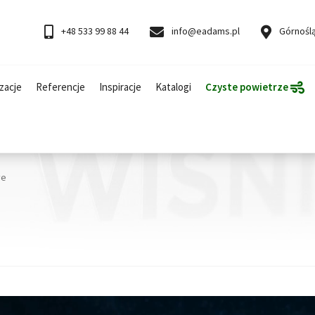
+48 533 99 88 44
info@eadams.pl
Górnoślą
zacje
Referencje
Inspiracje
Katalogi
Czyste powietrze
ve