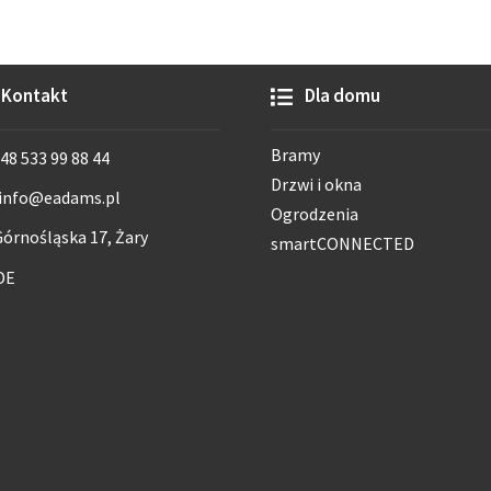
Kontakt
Dla domu
Bramy
48 533 99 88 44
Drzwi i okna
info@eadams.pl
Ogrodzenia
órnośląska 17, Żary
smartCONNECTED
DE