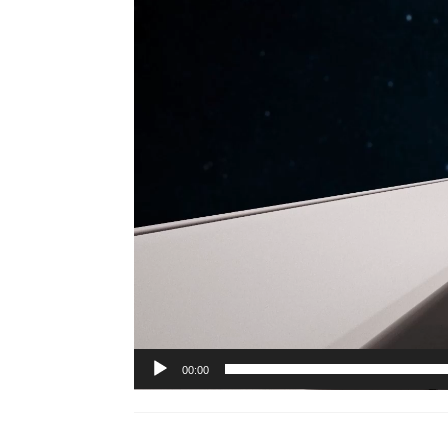
video
00:00