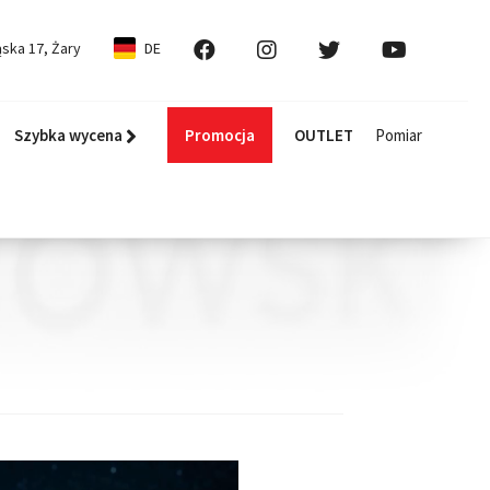
ska 17, Żary
DE
Szybka wycena
Promocja
OUTLET
Pomiar