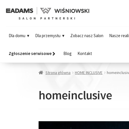
Dla domu
Dla przemysłu
Zobacz nasz Salon
Nasze reali
Zgłoszenie serwisowe
Blog
Kontakt
Strona główna
HOME INCLUSIVE
homeinclusi
homeinclusive
Odtwarzacz