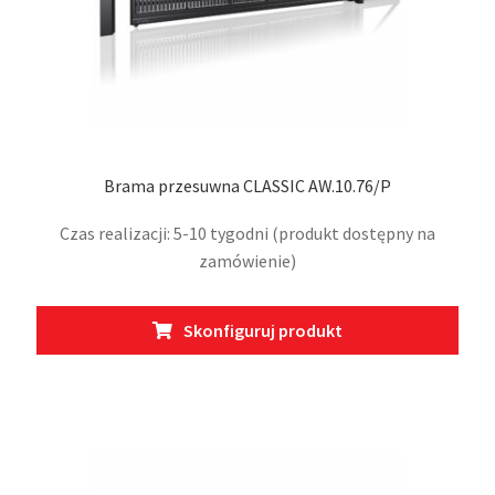
Brama przesuwna CLASSIC AW.10.76/P
Czas realizacji: 5-10 tygodni (produkt dostępny na
zamówienie)
Ten
Skonfiguruj produkt
prod
ma
wiel
wari
Opcj
moż