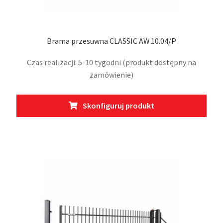
Brama przesuwna CLASSIC AW.10.04/P
Czas realizacji: 5-10 tygodni (produkt dostępny na
zamówienie)
Ten
Skonfiguruj produkt
prod
ma
wiel
wari
Opcj
moż
wybr
na
stro
prod