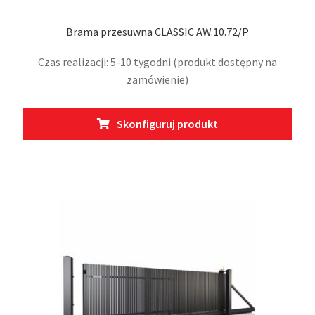
Brama przesuwna CLASSIC AW.10.72/P
Czas realizacji: 5-10 tygodni (produkt dostępny na
zamówienie)
Ten
Skonfiguruj produkt
prod
ma
wiel
wari
Opcj
moż
wybr
na
stro
prod