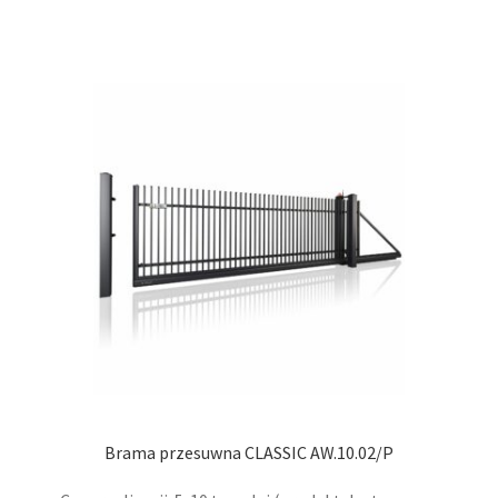
ma
wiel
wari
Opcj
moż
wybr
na
stro
prod
Brama przesuwna CLASSIC AW.10.02/P