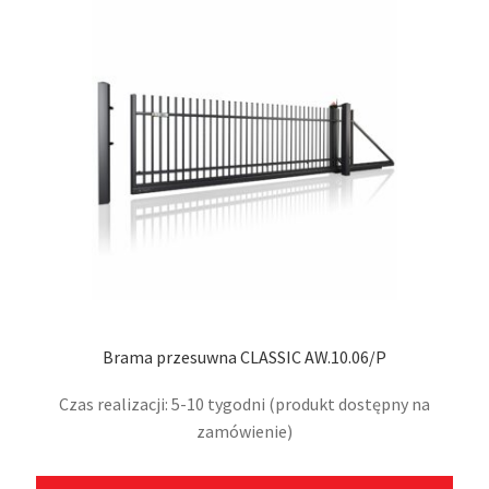
moż
wybr
na
stro
prod
Brama przesuwna CLASSIC AW.10.06/P
Czas realizacji: 5-10 tygodni (produkt dostępny na
zamówienie)
Ten