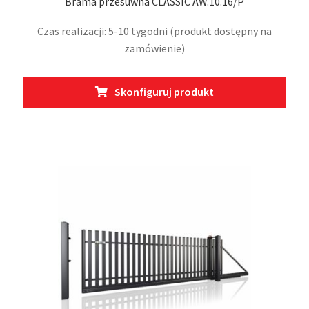
Brama przesuwna CLASSIC AW.10.16/P
Czas realizacji: 5-10 tygodni (produkt dostępny na
zamówienie)
Ten
Skonfiguruj produkt
prod
ma
wiel
wari
Opcj
moż
wybr
na
stro
prod