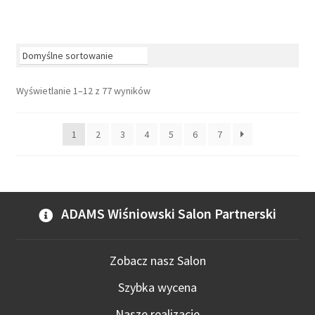
ma
wiel
wari
Opcj
moż
Wyświetlanie 1–12 z 77 wyników
wybr
na
stro
1
2
3
4
5
6
7
prod
ADAMS Wiśniowski Salon Partnerski
Zobacz nasz Salon
Szybka wycena
Nasze realizacje