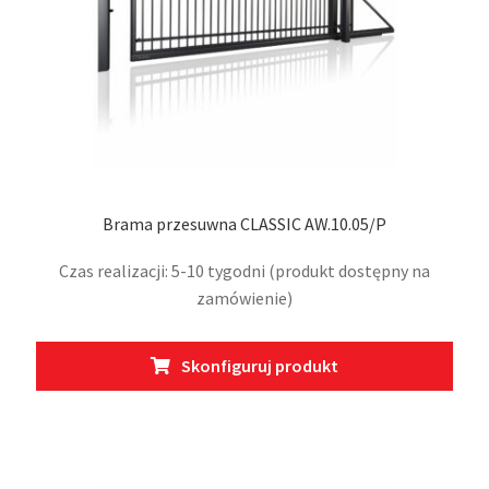
Brama przesuwna CLASSIC AW.10.05/P
Czas realizacji: 5-10 tygodni (produkt dostępny na
zamówienie)
Ten
Skonfiguruj produkt
prod
ma
wiel
wari
Opcj