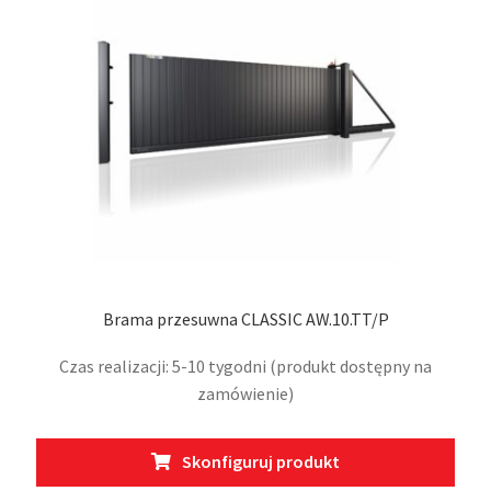
wybr
na
stro
prod
Brama przesuwna CLASSIC AW.10.TT/P
Czas realizacji: 5-10 tygodni (produkt dostępny na
zamówienie)
Ten
Skonfiguruj produkt
prod