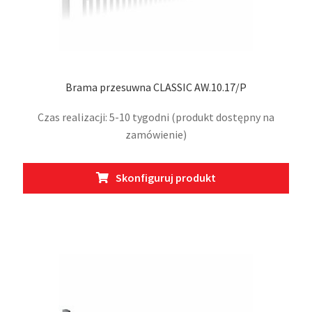
Brama przesuwna CLASSIC AW.10.17/P
Czas realizacji: 5-10 tygodni (produkt dostępny na
zamówienie)
Ten
Skonfiguruj produkt
prod
ma
wiel
wari
Opcj
moż
wybr
na