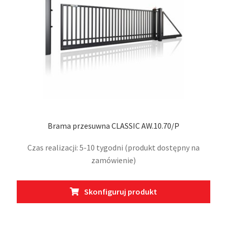
stro
prod
Brama przesuwna CLASSIC AW.10.70/P
Czas realizacji: 5-10 tygodni (produkt dostępny na
zamówienie)
Ten
Skonfiguruj produkt
prod
ma
wiel