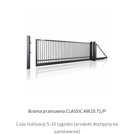
wari
Opcj
moż
wybr
na
stro
prod
Brama przesuwna CLASSIC AW.10.71/P
Czas realizacji: 5-10 tygodni (produkt dostępny na
zamówienie)