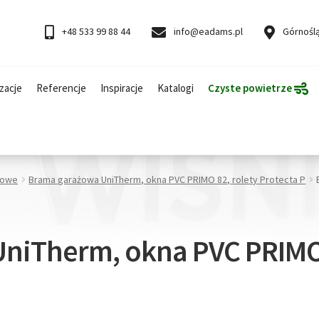
+48 533 99 88 44
info@eadams.pl
Górnoślą
zacje
Referencje
Inspiracje
Katalogi
Czyste powietrze
żowe
Brama garażowa UniTherm, okna PVC PRIMO 82, rolety Protecta P
niTherm, okna PVC PRIMO 