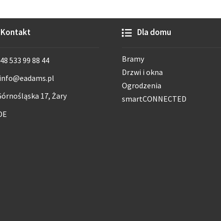
Kontakt
Dla domu
Bramy
48 533 99 88 44
Drzwi i okna
info@eadams.pl
Ogrodzenia
órnośląska 17, Żary
smartCONNECTED
DE