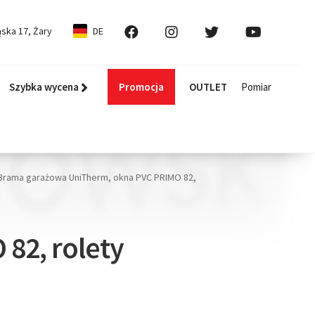
ska 17, Żary
DE
Szybka wycena
Promocja
OUTLET
Pomiar
Brama garażowa UniTherm, okna PVC PRIMO 82,
82, rolety