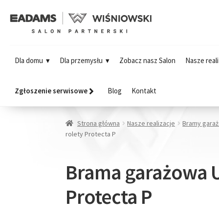
Dla domu
Dla przemysłu
Zobacz nasz Salon
Nasze reali
Zgłoszenie serwisowe
Blog
Kontakt
Strona główna
Nasze realizacje
Bramy gara
rolety Protecta P
Brama garażowa U
Protecta P