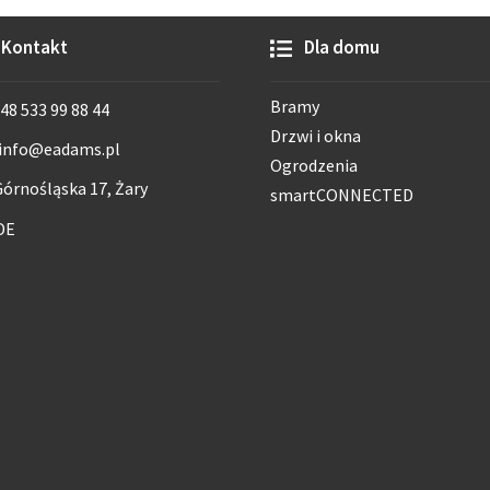
Kontakt
Dla domu
Bramy
48 533 99 88 44
Drzwi i okna
info@eadams.pl
Ogrodzenia
órnośląska 17, Żary
smartCONNECTED
DE