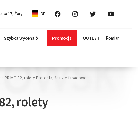
ska 17, Żary
DE
Szybka wycena
Promocja
OUTLET
Pomiar
kna PRIMO 82, rolety Protecta, żaluzje fasadowe
82, rolety