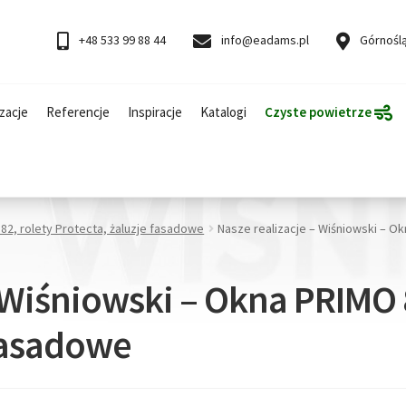
+48 533 99 88 44
info@eadams.pl
Górnoślą
zacje
Referencje
Inspiracje
Katalogi
Czyste powietrze
82, rolety Protecta, żaluzje fasadowe
Nasze realizacje – Wiśniowski – O
 Wiśniowski – Okna PRIMO 
 fasadowe