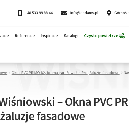
+48 533 99 88 44
info@eadams.pl
Górnoślą
zacje
Referencje
Inspiracje
Katalogi
Czyste powietrze
żowe
Okna PVC PRIMO 82, brama garażowa UniPro, żaluzje fasadowe
Na
– Wiśniowski – Okna PVC P
 żaluzje fasadowe