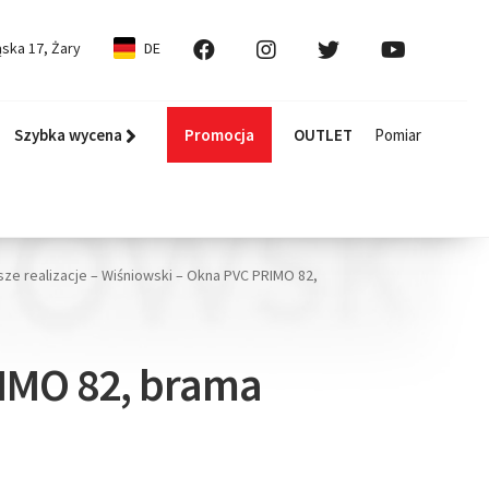
ska 17, Żary
DE
Szybka wycena
Promocja
OUTLET
Pomiar
sze realizacje – Wiśniowski – Okna PVC PRIMO 82,
RIMO 82, brama