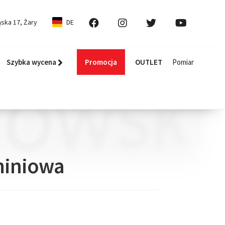
ska 17, Żary
DE
Szybka wycena
Promocja
OUTLET
Pomiar
uminiowa