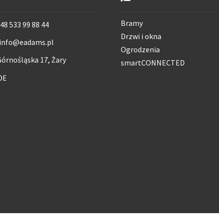
Bramy
48 533 99 88 44
Drzwi i okna
info@eadams.pl
Ogrodzenia
órnośląska 17, Żary
smartCONNECTED
DE