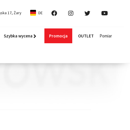
ska 17, Żary
DE
Szybka wycena
Promocja
OUTLET
Pomiar