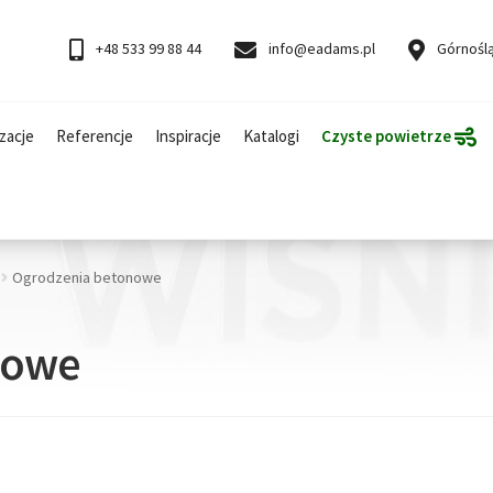
+48 533 99 88 44
info@eadams.pl
Górnoślą
zacje
Referencje
Inspiracje
Katalogi
Czyste powietrze
Ogrodzenia betonowe
nowe