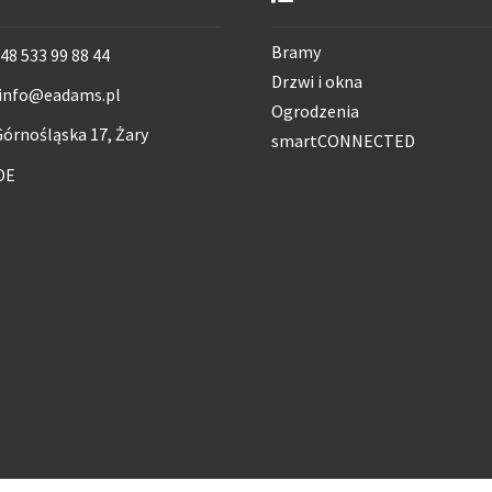
Bramy
48 533 99 88 44
Drzwi i okna
info@eadams.pl
Ogrodzenia
órnośląska 17, Żary
smartCONNECTED
DE