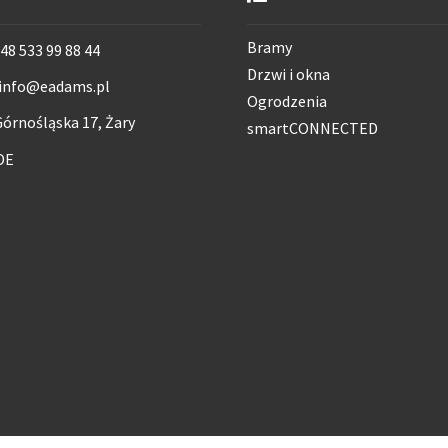
Bramy
48 533 99 88 44
Drzwi i okna
info@eadams.pl
Ogrodzenia
órnośląska 17, Żary
smartCONNECTED
DE