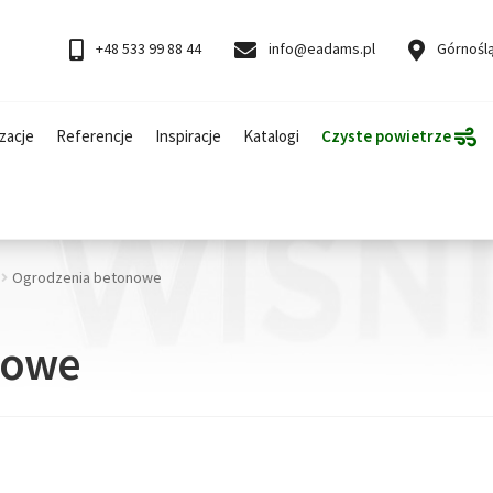
+48 533 99 88 44
info@eadams.pl
Górnoślą
zacje
Referencje
Inspiracje
Katalogi
Czyste powietrze
Ogrodzenia betonowe
nowe