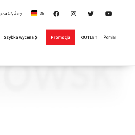
ska 17, Żary
DE
Szybka wycena
Promocja
OUTLET
Pomiar