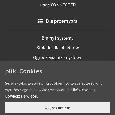
smartCONNECTED
Dla przemysłu
Bramy i systemy
Stolarka dla obiektów
Ogrodzenia przemysłowe
Technologie inteligentne
pliki Cookies
Serwis wykorzystuje pliki cookies. Korzystając ze strony
wyrażasz zgodę na wykorzystywanie plików cookies.
Dowiedz się więcej.
0
Ok, rozumiem
Copyright © by
eADAMS
- ADAMS Wiśniowski Salon Partnerski
Szukaj:
Szukaj