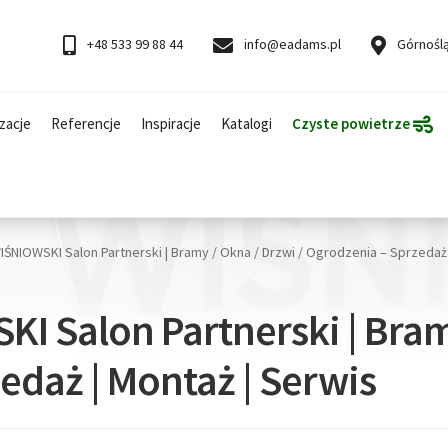
+48 533 99 88 44
info@eadams.pl
Górnoślą
zacje
Referencje
Inspiracje
Katalogi
Czyste powietrze
IŚNIOWSKI Salon Partnerski | Bramy / Okna / Drzwi / Ogrodzenia – Sprzedaż 
I Salon Partnerski | Bramy
edaż | Montaż | Serwis