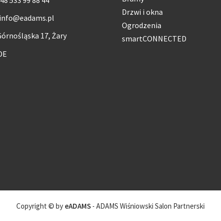
Drzwi i okna
info@eadams.pl
Ogrodzenia
órnośląska 17, Żary
smartCONNECTED
DE
Copyright © by
eADAMS
- ADAMS Wiśniowski Salon Partnerski