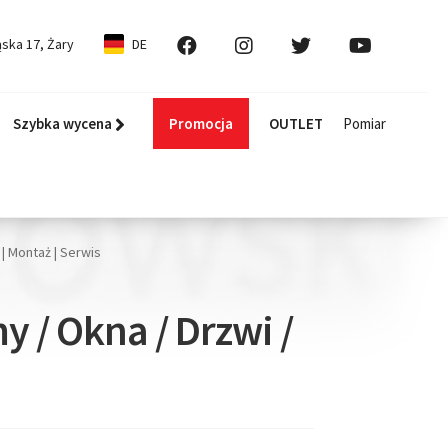
ska 17, Żary
DE
Szybka wycena
Promocja
OUTLET
Pomiar
| Montaż | Serwis
 / Okna / Drzwi /