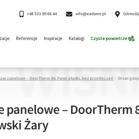
+48 533 99 88 44
info@eadams.pl
Górnoślą
zacje
Referencje
Inspiracje
Katalogi
Czyste powietrze
rzwi panelowe – DoorTherm 86. Panel gładki, bez przetłoczeń
Drzwi gosp
e panelowe – DoorTherm 8
wski Żary