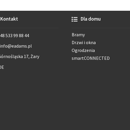
Kontakt
Dla domu
Bramy
48 533 99 88 44
Drzwi i okna
info@eadams.pl
Ogrodzenia
órnośląska 17, Żary
smartCONNECTED
DE