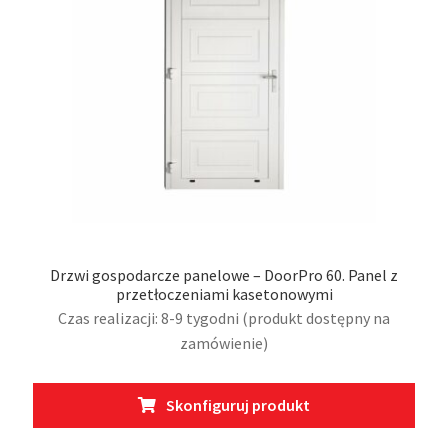
stro
prod
Drzwi gospodarcze panelowe – DoorPro 60. Panel z
przetłoczeniami kasetonowymi
Czas realizacji: 8-9 tygodni (produkt dostępny na
zamówienie)
Ten
Skonfiguruj produkt
prod
ma