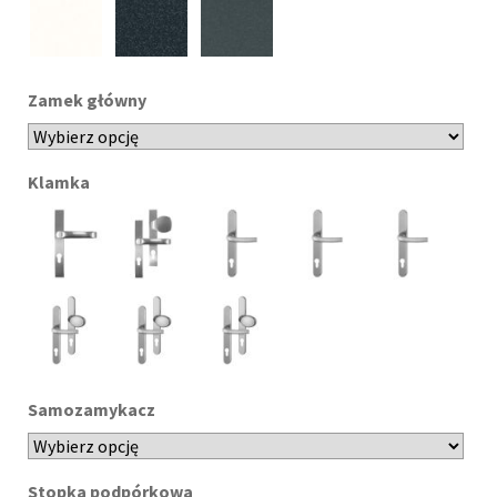
Zamek główny
Klamka
Samozamykacz
Stopka podpórkowa