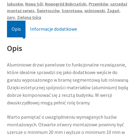
lubuskie
,
Nowa Sól
,
Nowogród Bobrzański
,
Przemków
,
sprzedaż
montaż serwis
,
Świętoszów
,
Szprotawa
,
wiśniowski
,
Żagań
,
żary
,
Zielona Góra
Opis
Informacje dodatkowe
Opis
Aluminiowe drzwi panelowe to funkcjonalne rozwiązanie,
które idealnie sprawdzi się jako dodatkowe wejście do
garażu wyposażonego w bramę segmentową lub rolowaną.
Dzięki estetycznej spójności materiałów (aluminium) będą
dobrze komponować się z resztą budynku. W wersji
dwuskrzydłowej mogą pełnić rolę bramy.
Warto pamiętać o uwzględnieniu wymaganych luzów
montażowych. Otwarte otwory montażowe powinny być
szersze o minimum 20 mm i wyższe o minimum 10 mm w