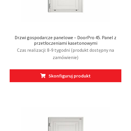
Drzwi gospodarcze panelowe – DoorPro 45. Panel z
przetłoczeniami kasetonowymi
Czas realizacji: 8-9 tygodni (produkt dostępny na
zamówienie)
Ten
Skonfiguruj produkt
prod
ma
wiel
wari
Opcj
moż
wybr
na