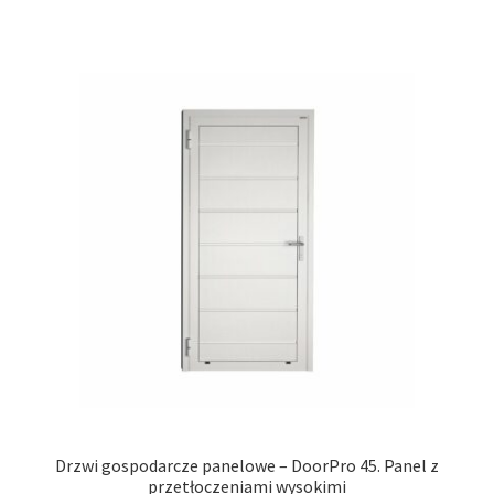
wiel
wari
Opcj
moż
wybr
na
stro
prod
Drzwi gospodarcze panelowe – DoorPro 45. Panel z
przetłoczeniami wysokimi