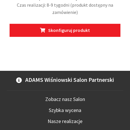
Czas realizacji: 8-9 tygodni (produkt dostępny na
zamówienie)
Ten
Skonfiguruj produkt
prod
ma
wiel
wari
Opcj
moż
wybr
ADAMS Wiśniowski Salon Partnerski
na
stro
prod
Zobacz nasz Salon
Szybka wycena
Nasze realizacje