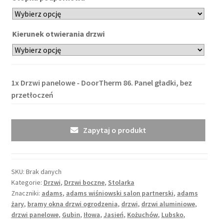
Kierunek otwierania drzwi
1x
Drzwi panelowe - DoorTherm 86. Panel gładki, bez
przetłoczeń
Zapytaj o produkt
SKU:
Brak danych
Kategorie:
Drzwi
,
Drzwi boczne
,
Stolarka
Znaczniki:
adams
,
adams wiśniowski salon partnerski
,
adams
żary
,
bramy okna drzwi ogrodzenia
,
drzwi
,
drzwi aluminiowe
,
drzwi panelowe
,
Gubin
,
Iłowa
,
Jasień
,
Kożuchów
,
Lubsko
,