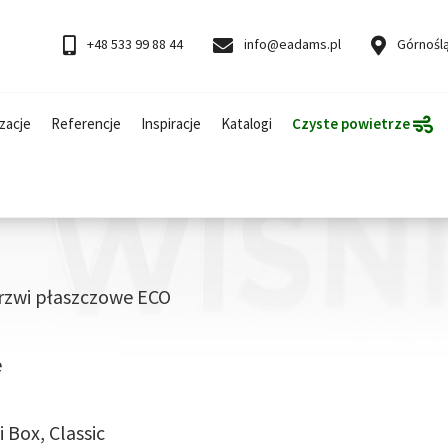
+48 533 99 88 44
info@eadams.pl
Górnoślą
zacje
Referencje
Inspiracje
Katalogi
Czyste powietrze
rzwi płaszczowe ECO
e
 Box, Classic