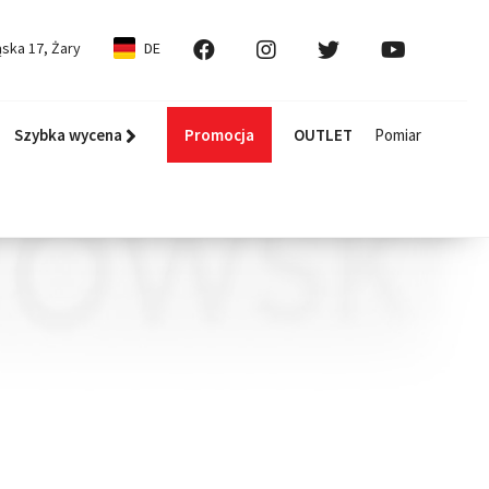
ska 17, Żary
DE
Szybka wycena
Promocja
OUTLET
Pomiar