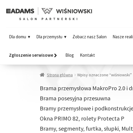
Dla domu
Dla przemysłu
Zobacz nasz Salon
Nasze reali
Zgłoszenie serwisowe
Blog
Kontakt
Strona główna
Wpisy oznaczone “wiśniowski”
Brama przemysłowa MakroPro 2.0 i d
Brama posesyjna przesuwna
Bramy przemysłowe i podkonstrukcj
Okna PRIMO 82, rolety Protecta P
Bramy, segmenty, furtka, słupki, Multi