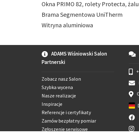
Okna PRIMO 82, rolety Protecta, żal
Brama Segmentowa UniTherm
Witryna aluminiowa
ADAMS Wiśniowski Salon
Partnerski
+
Zobacz nasz Salon
Szybka wycena
G
Nasze realizacje
Inspiracje
Referencje i certyfikaty
Zamów bezpłatny pomiar
Zgłoszenie serwisowe
Czyste powietrze