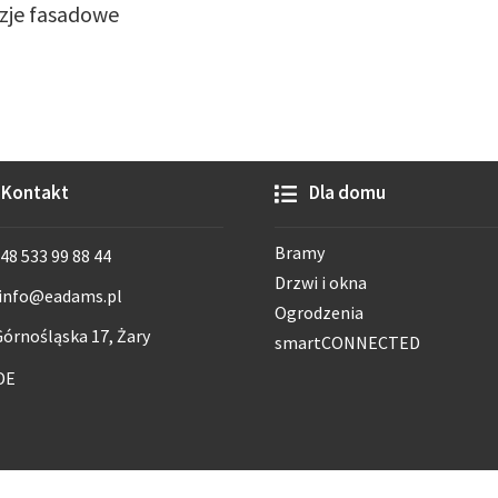
uzje fasadowe
Kontakt
Dla domu
Bramy
48 533 99 88 44
Drzwi i okna
info@eadams.pl
Ogrodzenia
órnośląska 17, Żary
smartCONNECTED
DE