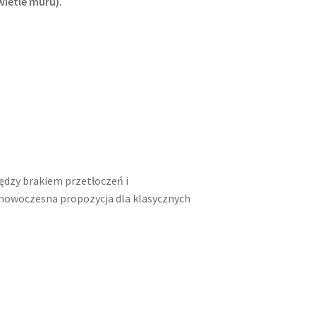
ietle muru).
dzy brakiem przetłoczeń i
 nowoczesna propozycja dla klasycznych