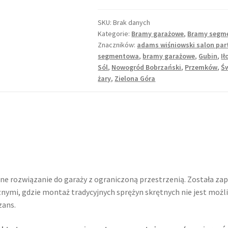
SKU:
Brak danych
Kategorie:
Bramy garażowe
,
Bramy segm
Znaczników:
adams wiśniowski salon par
segmentowa
,
bramy garażowe
,
Gubin
,
Ił
Sól
,
Nowogród Bobrzański
,
Przemków
,
Ś
żary
,
Zielona Góra
 rozwiązanie do garaży z ograniczoną przestrzenią. Została zap
ymi, gdzie montaż tradycyjnych sprężyn skrętnych nie jest możli
zans.