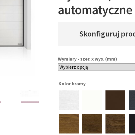
automatyczne
Skonfiguruj pro
Wymiary - szer. x wys. (mm)
Kolor bramy