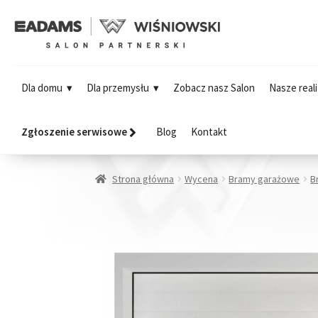
Dla domu
Dla przemysłu
Zobacz nasz Salon
Nasze reali
Zgłoszenie serwisowe
Blog
Kontakt
Strona główna
Wycena
Bramy garażowe
B