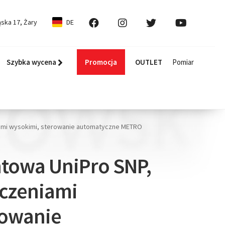
ska 17, Żary
DE
Szybka wycena
Promocja
OUTLET
Pomiar
iami wysokimi, sterowanie automatyczne METRO
towa UniPro SNP,
oczeniami
rowanie