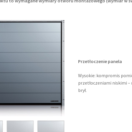
ktu to wymagane wymiary otworu montażowego (wymiar w św
Przetłoczenie panela
Wysokie: kompromis pomię
przetłoczeniami niskimi –
brył.