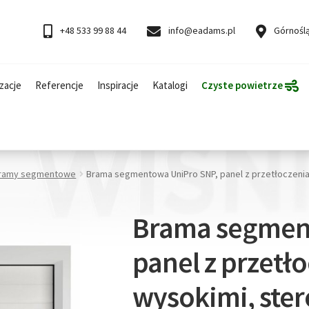
+48 533 99 88 44
info@eadams.pl
Górnoślą
zacje
Referencje
Inspiracje
Katalogi
Czyste powietrze
ramy segmentowe
Brama segmentowa UniPro SNP, panel z przetłoczen
Brama segmen
panel z przetł
wysokimi, ste