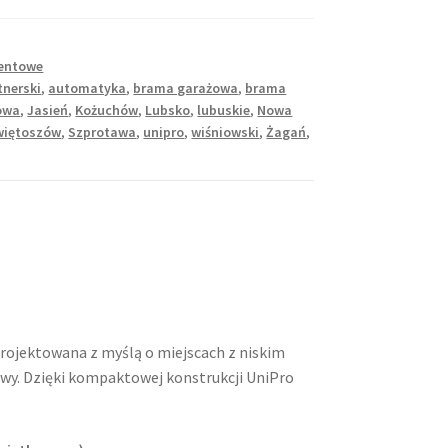
entowe
tnerski
,
automatyka
,
brama garażowa
,
brama
owa
,
Jasień
,
Kożuchów
,
Lubsko
,
lubuskie
,
Nowa
więtoszów
,
Szprotawa
,
unipro
,
wiśniowski
,
Żagań
,
rojektowana z myślą o miejscach z niskim
wy. Dzięki kompaktowej konstrukcji UniPro