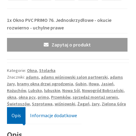
1x
Okno PVC PRIMO 76. Jednoskrzydłowe - okucie
rozwierno - uchylne prawe
Zapytaj o produkt
Kategorie:
Okna
,
Stolarka
Znaczniki:
adams
,
adams wiśniowski salon partnerski
,
adams
żary
,
bramy okna drzwi ogrodzenia
,
Gubin
,
Iłowa
,
Jasień
,
Kożuchów
,
Lubsko
,
lubuskie
,
Nowa Sól
,
Nowogród Bobrzański
,
okna
,
okna pcv
,
primo
,
Przemków
,
sprzedaż montaż serwis
,
Świętoszów
,
Szprotawa
,
wiśniowski
,
Żagań
,
żary
,
Zielona Góra
Opis
Informacje dodatkowe
Opis