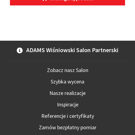
Ten
produkt
ma
wiele
wariantów.
Opcje
ADAMS Wiśniowski Salon Partnerski
można
wybrać
Zobacz nasz Salon
na
stronie
Szybka wycena
produktu
Nasze realizacje
Inspiracje
Referencje i certyfikaty
Zamów bezpłatny pomiar