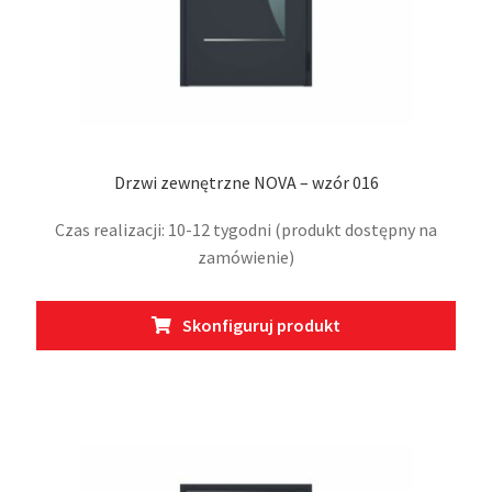
Drzwi zewnętrzne NOVA – wzór 016
Czas realizacji: 10-12 tygodni (produkt dostępny na
zamówienie)
Skonfiguruj produkt
Ten
produkt
ma
wiele
wariantów.