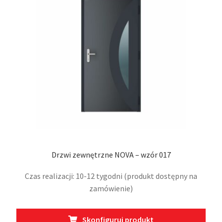
Opcje
można
wybrać
na
stronie
produktu
Drzwi zewnętrzne NOVA – wzór 017
Czas realizacji: 10-12 tygodni (produkt dostępny na
zamówienie)
Skonfiguruj produkt