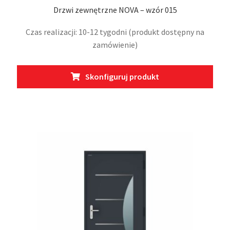
Drzwi zewnętrzne NOVA – wzór 015
Czas realizacji: 10-12 tygodni (produkt dostępny na
zamówienie)
Skonfiguruj produkt
Ten
produkt
ma
wiele
wariantów.
Opcje
można
wybrać
na
stronie
produktu